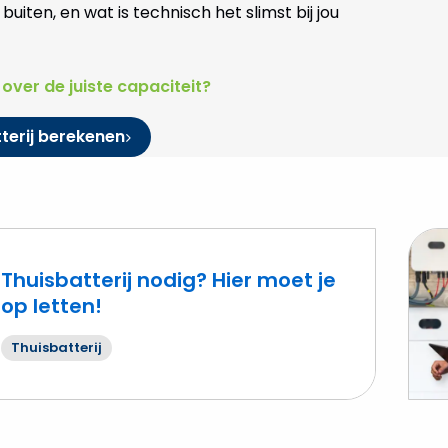
 buiten, en wat is technisch het slimst bij jou
n over de juiste capaciteit?
terij berekenen
Thuisbatterij nodig? Hier moet je
op letten!
Lees
mee
Thuisbatterij
over
Hoe
kan
ik