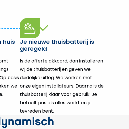
 huis
Je nieuwe thuisbatterij is
geregeld
komt
Is de offerte akkoord, dan installeren
angs
wij de thuisbatterij en geven we
Op basis
duidelijke uitleg. We werken met
aken we
onze eigen installateurs. Daarna is de
e.
thuisbatterij klaar voor gebruik. Je
betaalt pas als alles werkt en je
tevreden bent.
dynamisch