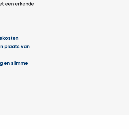
met een erkende
iekosten
in plaats van
ng en slimme