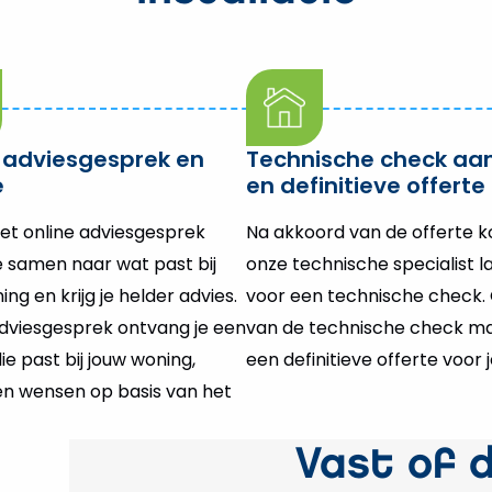
 adviesgesprek en
Technische check aan
e
en definitieve offerte
het online adviesgesprek
Na akkoord van de offerte 
e samen naar wat past bij
onze technische specialist l
ng en krijg je helder advies.
voor een technische check. 
dviesgesprek ontvang je een
van de technische check m
ie past bij jouw woning,
een definitieve offerte voor j
 en wensen op basis van het
Vast of 