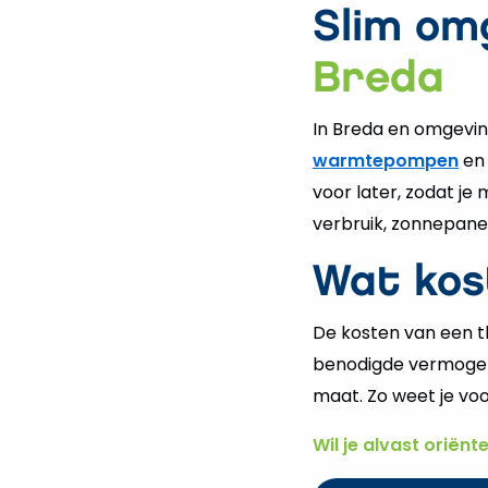
Slim om
buiten
plaatsen?
Breda
In Breda en omgevin
warmtepompen
e
voor later, zodat je
verbruik, zonnepanel
Wat kos
De kosten van een thu
benodigde vermogen 
maat. Zo weet je voo
Wil je alvast oriënt