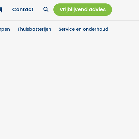
Ga
j
Contact
Vrijblijvend advies
naar
zoekpagina
mpen
Thuisbatterijen
Service en onderhoud