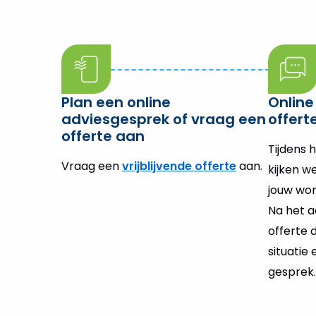
Plan een online
Online
adviesgesprek of vraag een
offert
offerte aan
Tijdens 
Vraag een
vrijblijvende offerte
aan.
kijken w
jouw woni
Na het a
offerte d
situatie
gesprek.