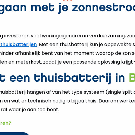
gaan met je zonnestro
moet
je
op
letten!
g investeren veel woningeigenaren in verduurzaming, zo
n
thuisbatterijen
. Met een thuisbatterij kun je opgewekt
 minder afhankelijk bent van het moment waarop de zon sc
en en meterkast, zodat je een passende oplossing krijgt 
t een thuisbatterij in
isbatterij hangen af van het type systeem (single split of
en wat er technisch nodig is bij jou thuis. Daarom werk
raf waar je aan toe bent.
eren?