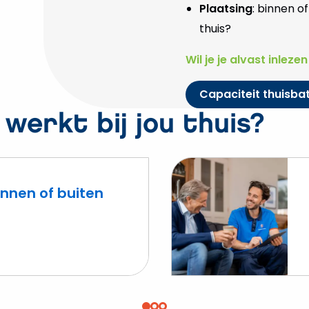
Plaatsing
: binnen of
thuis?
Wil je je alvast inleze
Capaciteit thuisbat
 werkt bij jou thuis?
innen of buiten
Lees
meer
over
Thuisbatterij
nodig?
Hier