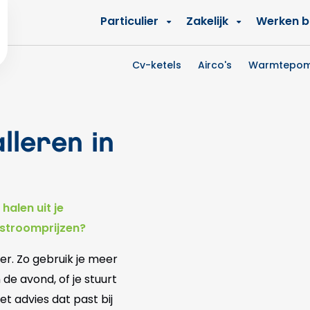
Zakelijk
Werken bi
Particulier
Cv-ketels
Airco's
Warmtepo
lleren in
halen uit je
 stroomprijzen?
ter. Zo gebruik je meer
de avond, of je stuurt
t advies dat past bij