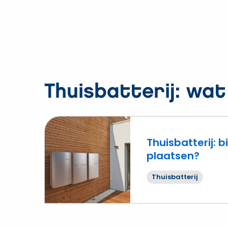
Thuisbatterij: wat
Thuisbatterij: b
plaatsen?
Lees
meer
Thuisbatterij
over
Thuisbatterij:
binnen
of