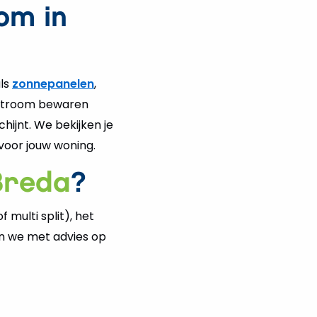
om in
een
thuis
inze
3
voor
als
zonnepanelen
,
de
e stroom bewaren
hand
hijnt. We bekijken je
ligg
voor jouw woning.
toep
Breda
?
 multi split), het
en we met advies op