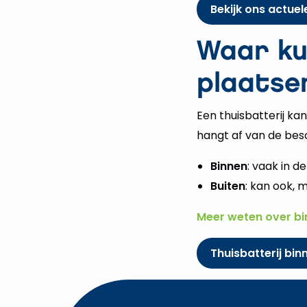
Bekijk ons actue
Waar kun
plaatse
Een thuisbatterij ka
hangt af van de besch
Binnen
: vaak in d
Buiten
: kan ook, 
Meer weten over bi
Thuisbatterij bin