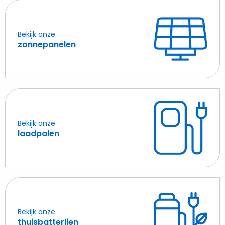
Bekijk onze
Lees
zonnepanelen
meer
over
zonnepanelen
Bekijk onze
Lees
laadpalen
meer
over
laadpalen
Bekijk onze
Lees
thuisbatterijen