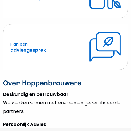
meer
over
thuisbatterijen
Plan een
Lees
adviesgesprek
meer
over
adviesgesprek
Over Hoppenbrouwers
Deskundig en betrouwbaar
We werken samen met ervaren en gecertificeerde
partners.
Persoonlijk Advies