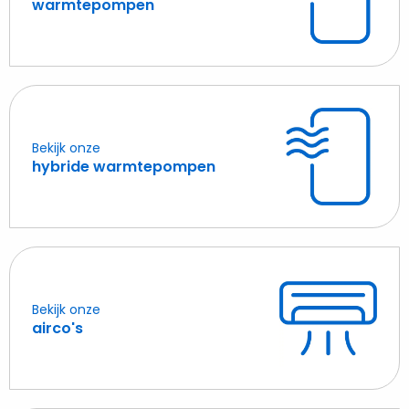
Lees
warmtepompen
meer
over
warmtepompen
Bekijk onze
Lees
hybride warmtepompen
meer
over
hybride
warmtepompen
Bekijk onze
Lees
airco's
meer
over
airco's