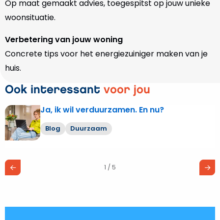
Op maat gemaakt advies, toegespitst op jouw unieke
woonsituatie.
Verbetering van jouw woning
Concrete tips voor het energiezuiniger maken van je
huis.
Ook interessant
voor jou
Ja, ik wil verduurzamen. En nu?
Lees
meer
Blog
Duurzaam
over
Ja,
ik
1 / 5
wil
verduurzamen.
En
nu?