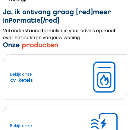
Ja, ik ontvang graag [red]meer
informatie[/red]
Vul onderstaand formulier in voor advies op maat
over het isoleren van jouw woning.
Onze
producten
Bekijk onze
Lees
cv-ketels
meer
over
cv-
ketels
Bekijk onze