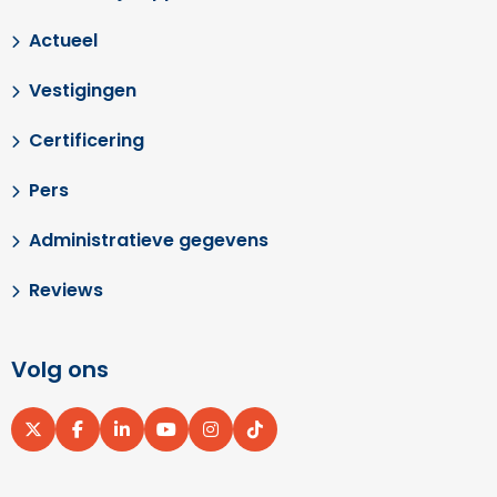
Actueel
Vestigingen
Certificering
Pers
Administratieve gegevens
Reviews
Volg ons
Ga
Ga
Ga
Ga
Ga
Ga
naar
naar
naar
naar
naar
naar
X
Facebook
LinkedIn
YouTube
Instagram
pinterest