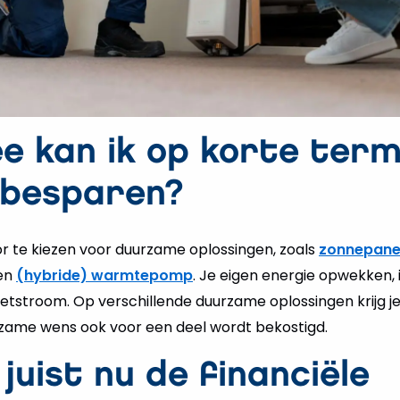
 kan ik op korte term
 besparen?
r te kiezen voor duurzame oplossingen, zoals
zonnepane
een
(hybride) warmtepomp
. Je eigen energie opwekken, 
tstroom. Op verschillende duurzame oplossingen krijg je 
zame wens ook voor een deel wordt bekostigd.
 juist nu de financiële