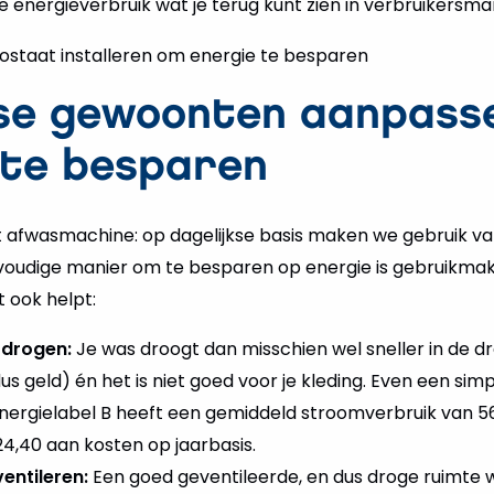
n je energieverbruik wat je terug kunt zien in verbruikers
kse gewoonten aanpass
 te besparen
afwasmachine: op dagelijkse basis maken we gebruik va
voudige manier om te besparen op energie is gebruikma
t ook helpt:
 drogen:
Je was droogt dan misschien wel sneller in de d
dus geld) én het is niet goed voor je kleding. Even een si
nergielabel B heeft een gemiddeld stroomverbruik van 5
,40 aan kosten op jaarbasis.
entileren:
Een goed geventileerde, en dus droge ruimte 