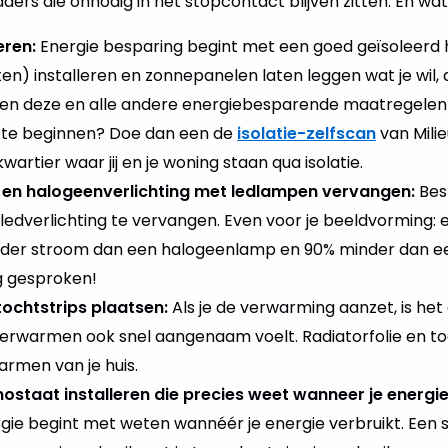
aders die onnodig in het stopcontact blijven zitten. En wa
eren:
Energie besparing begint met een goed geïsoleerd h
) installeren en zonnepanelen laten leggen wat je wil, als
ben deze en alle andere energiebesparende maatregelen n
r te beginnen? Doe dan een de
isolatie-zelfscan
van Milie
artier waar jij en je woning staan qua isolatie.
n en halogeenverlichting met ledlampen vervangen:
Bes
t ledverlichting te vervangen. Even voor je beeldvorming:
nder stroom dan een halogeenlamp en 90% minder dan ee
g gesproken!
tochtstrips plaatsen:
Als je de verwarming aanzet, is het
t verwarmen ook snel aangenaam voelt. Radiatorfolie en to
armen van je huis.
ostaat installeren die precies weet wanneer je energie
gie begint met weten wannéér je energie verbruikt. Een