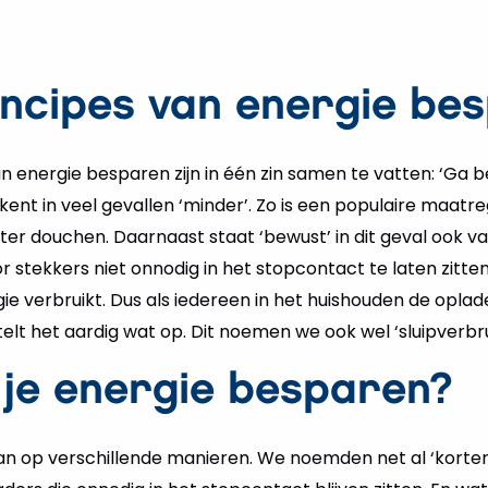
incipes van energie be
n energie besparen zijn in één zin samen te vatten: ‘Ga
ent in veel gevallen ‘minder’. Zo is een populaire maatr
rter douchen. Daarnaast staat ‘bewust’ in dit geval ook vaa
 stekkers niet onnodig in het stopcontact te laten zitten.
ie verbruikt. Dus als iedereen in het huishouden de oplade
elt het aardig wat op. Dit noemen we ook wel ‘sluipverbru
 je energie besparen?
an op verschillende manieren. We noemden net al ‘korte