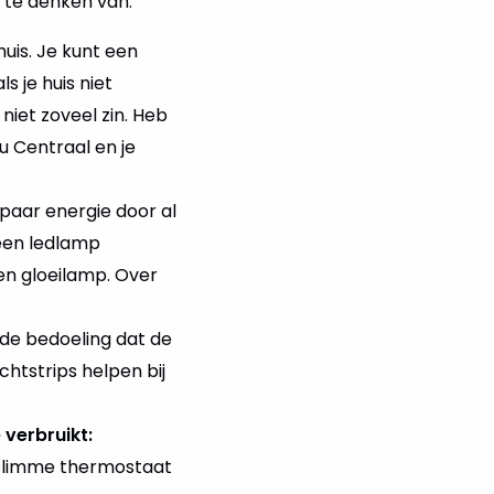
t te denken van:
uis. Je kunt een
 je huis niet
iet zoveel zin. Heb
u Centraal en je
paar energie door al
 een ledlamp
n gloeilamp. Over
 de bedoeling dat de
chtstrips helpen bij
 verbruikt:
 slimme thermostaat