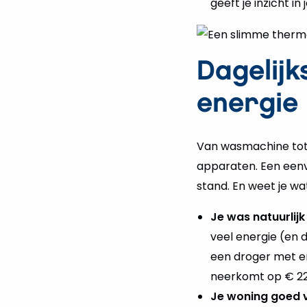
geeft je inzicht i
Dagelij
energie
Van wasmachine tot 
apparaten. Een een
stand. En weet je wa
Je was natuurlijk
veel energie (en 
een droger met e
neerkomt op € 224
Je woning goed v