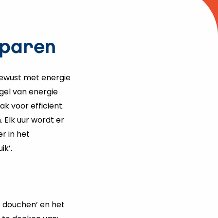
sparen
 bewust met energie
egel van energie
k voor efficiënt.
 Elk uur wordt er
r in het
ik’.
r douchen’ en het