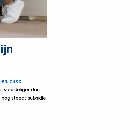
ijn
len
,
airco
,
is voordeliger dan
nog steeds subsidie.