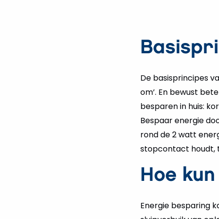
Basispr
De basisprincipes va
om’. En bewust betek
besparen in huis: ko
Bespaar energie door
rond de 2 watt energ
stopcontact houdt, t
Hoe kun
Energie besparing k