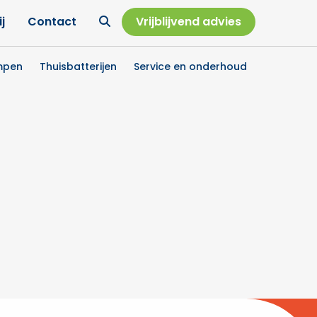
Ga
j
Contact
Vrijblijvend advies
naar
zoekpagina
mpen
Thuisbatterijen
Service en onderhoud