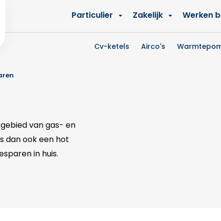
Zakelijk
Werken bi
Particulier
Cv-ketels
Airco's
Warmtepo
aren
t gebied van gas- en
is dan ook een hot
besparen in huis.