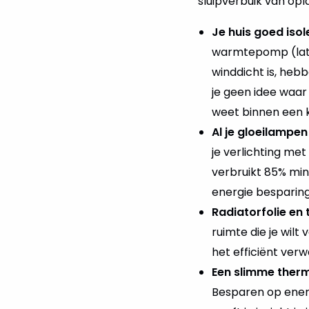
sluipverbuik van opl
Je huis goed isol
warmtepomp (laten
winddicht is, heb
je geen idee waa
weet binnen een kw
Al je gloeilampe
je verlichting me
verbruikt 85% mi
energie besparin
Radiatorfolie en 
ruimte die je wil
het efficiënt verw
Een slimme therm
Besparen op ener