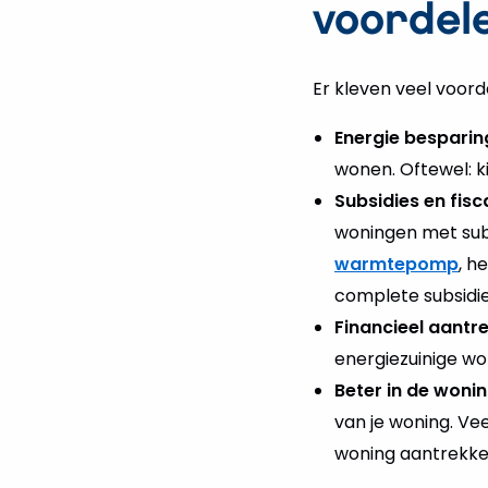
voordele
Er kleven veel voorde
Energie besparin
wonen. Oftewel: k
Subsidies en fisc
woningen met subsi
warmtepomp
, h
complete subsidi
Financieel aantre
energiezuinige wo
Beter in de woni
van je woning. Ve
woning aantrekke