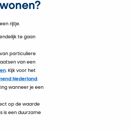
k wonen?
en rijtje.
endelijk te gaan
van particuliere
plaatsen van een
len
. Kijk voor het
emend Nederland
.
ing wanneer je een
ect op de waarde
us is een duurzame