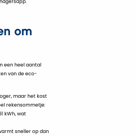
managersapp.
en om
n een heel aantal
ken van de eco-
roger, maar het kost
mpel rekensommetje:
61 kWh, wat
warmt sneller op dan