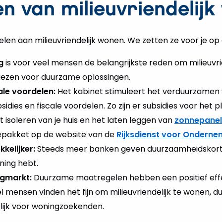
n van milieuvriendelij
len aan milieuvriendelijk wonen. We zetten ze voor je op e
g
is voor veel mensen de belangrijkste reden om milieuvri
iezen voor duurzame oplossingen.
ale voordelen:
Het kabinet stimuleert het verduurzamen 
dies en fiscale voordelen. Zo zijn er subsidies voor het 
et isoleren van je huis en het laten leggen van
zonnepane
epakket op de website van de
Rijksdienst voor Ondern
kkelijker:
Steeds meer banken geven duurzaamheidskort
ning hebt.
ngmarkt:
Duurzame maatregelen hebben een positief eff
el mensen vinden het fijn om milieuvriendelijk te wonen, d
lijk voor woningzoekenden.