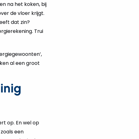
en na het koken, bij
er de vloer krijgt.
eft dat zin?
rgierekening. Trui
energiegewoonten’,
ken al een groot
inig
rt op. En wel op
 zoals een