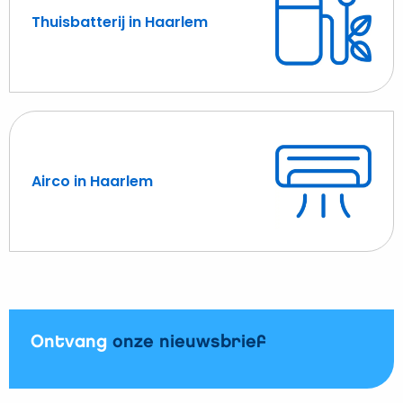
Thuisbatterij in Haarlem
Lees
meer
over
Thuisbatterij
in
Haarlem
Airco in Haarlem
Lees
meer
over
Airco
in
Haarlem
Ontvang
onze nieuwsbrief