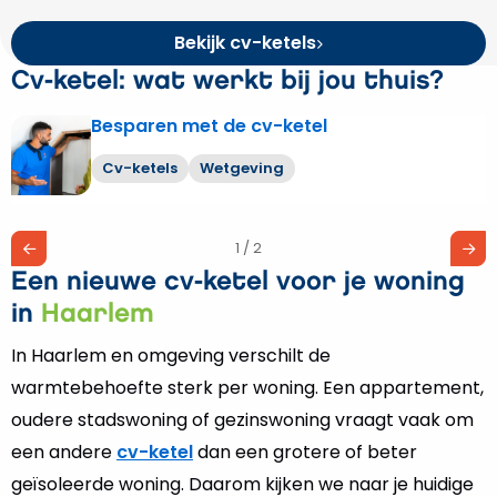
Bekijk cv-ketels
Cv-ketel: wat werkt bij jou thuis?
Besparen met de cv-ketel
Lees
meer
Cv-ketels
Wetgeving
over
Besparen
met
1 / 2
de
Een nieuwe cv-ketel voor je woning
cv-
ketel
in
Haarlem
In Haarlem en omgeving verschilt de
warmtebehoefte sterk per woning. Een appartement,
oudere stadswoning of gezinswoning vraagt vaak om
een andere
cv-ketel
dan een grotere of beter
geïsoleerde woning. Daarom kijken we naar je huidige