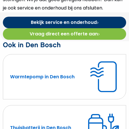
je ook service en onderhoud bij ons afsluiten.
Bekijk service en onderhoud
Vraag direct een offerte aan
Ook in Den Bosch
Warmtepomp in Den Bosch
Lees
meer
over
Warmtepomp
in
Den
Bosch
Thuisbatterij in Den Bosch