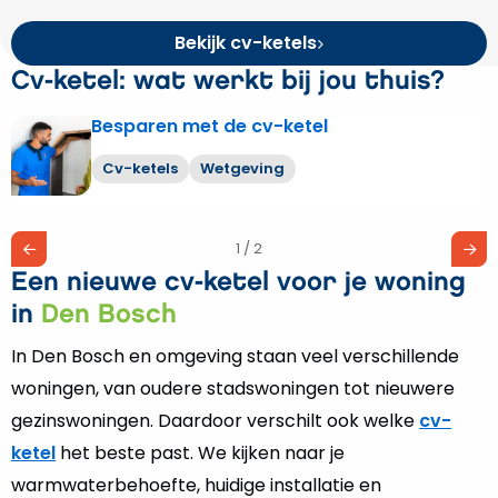
Bekijk cv-ketels
Cv-ketel: wat werkt bij jou thuis?
Besparen met de cv-ketel
Lees
meer
Cv-ketels
Wetgeving
over
Besparen
met
1 / 2
de
Een nieuwe cv-ketel voor je woning
cv-
ketel
in
Den Bosch
In Den Bosch en omgeving staan veel verschillende
woningen, van oudere stadswoningen tot nieuwere
gezinswoningen. Daardoor verschilt ook welke
cv-
ketel
het beste past. We kijken naar je
warmwaterbehoefte, huidige installatie en