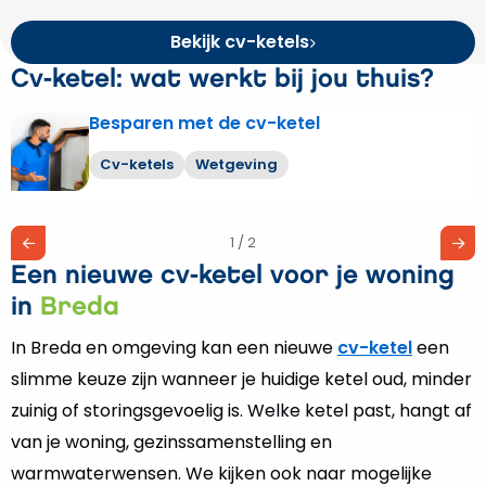
Bekijk cv-ketels
Cv-ketel: wat werkt bij jou thuis?
Besparen met de cv-ketel
Lees
meer
Cv-ketels
Wetgeving
over
Besparen
met
1 / 2
de
Een nieuwe cv-ketel voor je woning
cv-
ketel
in
Breda
In Breda en omgeving kan een nieuwe
cv-ketel
een
slimme keuze zijn wanneer je huidige ketel oud, minder
zuinig of storingsgevoelig is. Welke ketel past, hangt af
van je woning, gezinssamenstelling en
warmwaterwensen. We kijken ook naar mogelijke