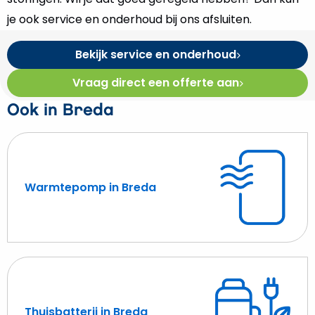
je ook service en onderhoud bij ons afsluiten.
Bekijk service en onderhoud
Vraag direct een offerte aan
Ook in Breda
Warmtepomp in Breda
Lees
meer
over
Warmtepomp
in
Breda
Thuisbatterij in Breda