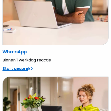
WhatsApp
Binnen 1 werkdag reactie
Start gesprek
Lees
meer
over
Vul
het
formulier