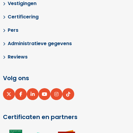
Vestigingen
Certificering
Pers
Administratieve gegevens
Reviews
Volg ons
Ga
Ga
Ga
Ga
Ga
Ga
naar
naar
naar
naar
naar
naar
X
Facebook
LinkedIn
YouTube
Instagram
pinterest
Certificaten en partners
Ga
Ga