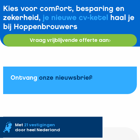
Kies voor comfort, besparing en
zekerheid,
je nieuwe cv-ketel
haal je
bij Hoppenbrouwers
Vraag vrijblijvende offerte aan
Ontvang
onze nieuwsbrief
Met
21 vestigingen
door heel Nederland
Site