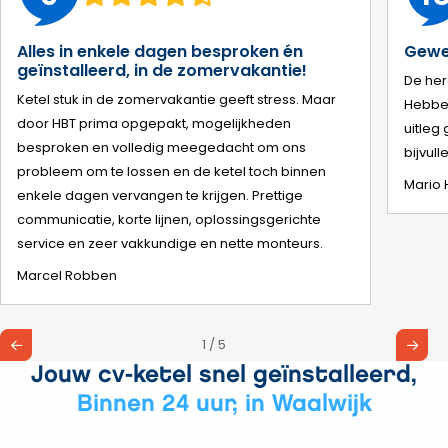
Alles in enkele dagen besproken én
Gewel
geïnstalleerd, in de zomervakantie!
De her
Ketel stuk in de zomervakantie geeft stress. Maar
Hebben
door HBT prima opgepakt, mogelijkheden
uitleg
besproken en volledig meegedacht om ons
bijvull
probleem om te lossen en de ketel toch binnen
Mario 
enkele dagen vervangen te krijgen. Prettige
communicatie, korte lijnen, oplossingsgerichte
service en zeer vakkundige en nette monteurs.
Marcel Robben
1 / 5
Jouw cv-ketel snel geïnstalleerd,
Binnen 24 uur, in Waalwijk