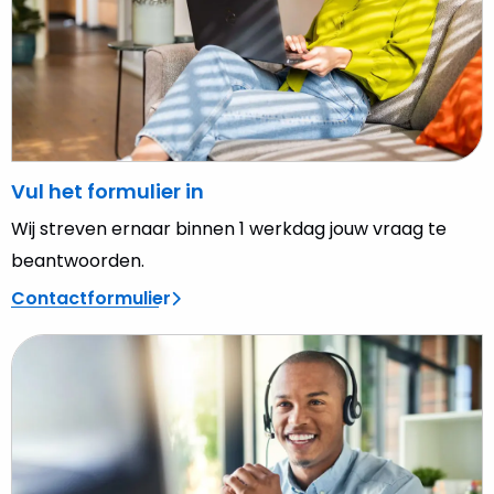
in
Vul het formulier in
Wij streven ernaar binnen 1 werkdag jouw vraag te
beantwoorden.
Contactformulier
Lees
meer
over
Telefoon