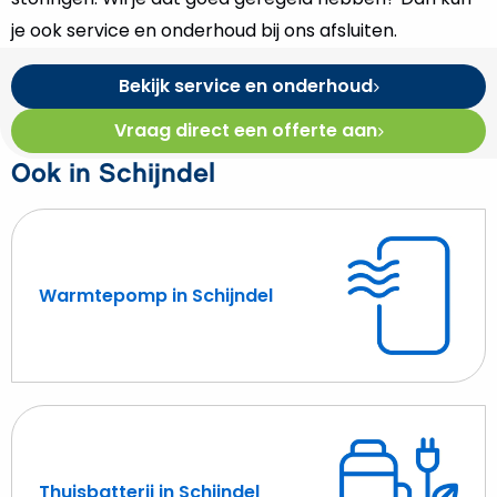
je ook service en onderhoud bij ons afsluiten.
Bekijk service en onderhoud
Vraag direct een offerte aan
Ook in Schijndel
Warmtepomp in Schijndel
Lees
meer
over
Warmtepomp
in
Schijndel
Thuisbatterij in Schijndel