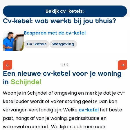
Bekijk cv-ketels
Cv-ketel: wat werkt bij jou thuis?
Besparen met de cv-ketel
Lees
meer
Cv-ketels
Wetgeving
over
Besparen
met
1 / 2
de
Een nieuwe cv-ketel voor je woning
cv-
ketel
in
Schijndel
Woon je in Schijndel of omgeving en merk je dat je cv-
ketel ouder wordt of vaker storing geeft? Dan kan
vervangen verstandig zijn. Welke
cv-ketel
het beste
past, hangt af van je woning, gezinssituatie en
warmwatercomfort. We kijken ook mee naar