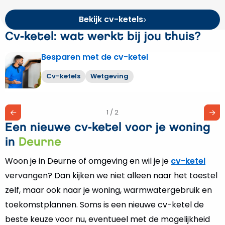
Bekijk cv-ketels
Cv-ketel: wat werkt bij jou thuis?
Besparen met de cv-ketel
Lees
meer
Cv-ketels
Wetgeving
over
Besparen
met
1 / 2
de
Een nieuwe cv-ketel voor je woning
cv-
ketel
in
Deurne
Woon je in Deurne of omgeving en wil je je
cv-ketel
vervangen? Dan kijken we niet alleen naar het toestel
zelf, maar ook naar je woning, warmwatergebruik en
toekomstplannen. Soms is een nieuwe cv-ketel de
beste keuze voor nu, eventueel met de mogelijkheid