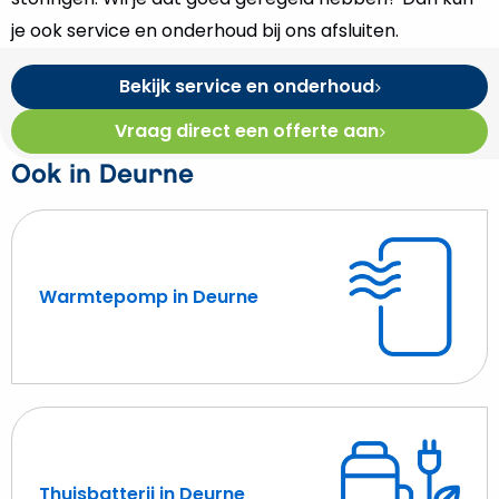
je ook service en onderhoud bij ons afsluiten.
Bekijk service en onderhoud
Vraag direct een offerte aan
Ook in Deurne
Warmtepomp in Deurne
Lees
meer
over
Warmtepomp
in
Deurne
Thuisbatterij in Deurne