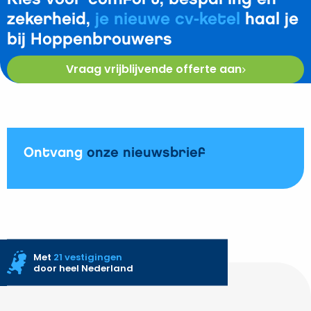
zekerheid,
je nieuwe cv-ketel
haal je
bij Hoppenbrouwers
Vraag vrijblijvende offerte aan
Ontvang
onze nieuwsbrief
Met
21 vestigingen
door heel Nederland
Site
footer