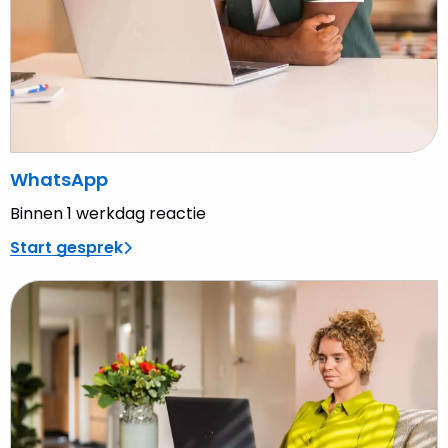
WhatsApp
Binnen 1 werkdag reactie
Start gesprek
Lees
meer
over
Vul
het
formulier
in