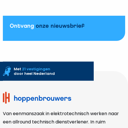
Met
21 vestigingen
door heel Nederland
Site
footer
0
Vergelijk
Open vergelijk popup
Van eenmanszaak in elektrotechnisch werken naar
een allround technisch dienstverlener. In ruim
honderd jaar groeide Hoppenbrouwers uit tot
Toon vergelijking
sterspeler in de techniek. Onze
ruim 2000
medewerkers en jaarlijks duizenden klanten
onderstrepen dat.
Over Hoppenbrouwers
Over ons
Werken bij Hoppenbrouwers