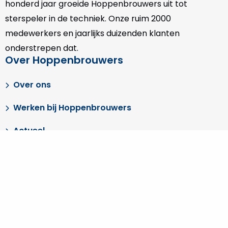
Actueel
Vestigingen
Certificering
Pers
Administratieve gegevens
Reviews
Volg ons
Ga
Ga
Ga
Ga
Ga
Ga
naar
naar
naar
naar
naar
naar
X
Facebook
LinkedIn
YouTube
Instagram
pinterest