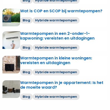
in
Warmtepompen in kleine woningen:
bij
Lees
vereisten en uitdagingen
een
warmtepompen?
meer
2-
over
Blog
Hybride warmtepompen
onder-
Warmtepompen
1-
in
Warmtepompen in je appartement: Is het
Lees
kapwoning:
de moeite waard?
kleine
meer
vereisten
woningen:
over
Blog
Hybride warmtepompen
en
vereisten
Warmtepompen
uitdagingen
en
in
uitdagingen
je
appartement:
Is
het
Ontvang
onze nieuwsbrief
de
moeite
waard?