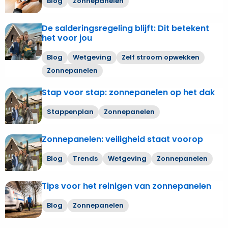
airco’s
Blog
Zonnepanelen
opgewekte
over
en
zonnestroom?
Zonnepanelen:
zonnepanelen!
De salderingsregeling blijft: Dit betekent
Dacht
Lees
heeft
het voor jou
het
meer
het
niet!
over
nog
Blog
Wetgeving
Zelf stroom opwekken
De
nut?
Zonnepanelen
salderingsregeling
blijft:
Stap voor stap: zonnepanelen op het dak
Lees
Dit
meer
Stappenplan
Zonnepanelen
betekent
over
het
Stap
voor
Zonnepanelen: veiligheid staat voorop
Lees
voor
jou
meer
stap:
Blog
Trends
Wetgeving
Zonnepanelen
over
zonnepanelen
Zonnepanelen:
op
Tips voor het reinigen van zonnepanelen
Lees
veiligheid
het
meer
staat
dak
Blog
Zonnepanelen
over
voorop
Tips