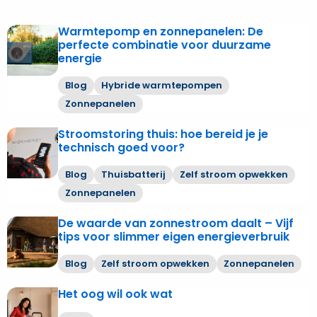
Warmtepomp en zonnepanelen: De
Lees
perfecte combinatie voor duurzame
meer
energie
over
Warmtepomp
Blog
Hybride warmtepompen
en
Zonnepanelen
zonnepanelen:
De
Stroomstoring thuis: hoe bereid je je
Lees
technisch goed voor?
perfecte
meer
combinatie
over
Blog
Thuisbatterij
Zelf stroom opwekken
voor
Stroomstoring
Zonnepanelen
duurzame
thuis:
energie
hoe
De waarde van zonnestroom daalt – Vijf
Lees
bereid
tips voor slimmer eigen energieverbruik
meer
je
over
Blog
Zelf stroom opwekken
Zonnepanelen
je
De
technisch
waarde
Het oog wil ook wat
Lees
goed
van
meer