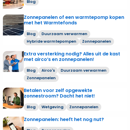
voor?
Blog
zonnestroom
over
daalt
Het
Zonnepanelen of een warmtepomp kopen
–
Lees
oog
met het Warmtefonds
Vijf
meer
wil
tips
over
ook
Blog
Duurzaam verwarmen
voor
Zonnepanelen
wat
Hybride warmtepompen
Zonnepanelen
slimmer
of
eigen
een
Extra versterking nodig? Alles uit de kast
Lees
energieverbruik
warmtepomp
met airco’s en zonnepanelen!
meer
kopen
over
Blog
Airco's
Duurzaam verwarmen
met
Extra
Zonnepanelen
het
versterking
Warmtefonds
nodig?
Betalen voor zelf opgewekte
Lees
Alles
zonnestroom? Dacht het niet!
meer
uit
over
Blog
Wetgeving
Zonnepanelen
de
Betalen
kast
voor
Zonnepanelen: heeft het nog nut?
Lees
met
zelf
meer