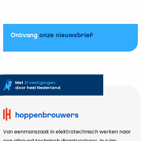
voor
het
reinigen
van
zonnepanelen
Ontvang
onze nieuwsbrief
Met
21 vestigingen
door heel Nederland
Site
footer
Van eenmanszaak in elektrotechnisch werken naar
een allround technisch dienstverlener. In ruim