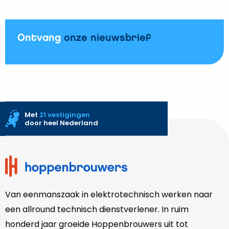
ketel
in
Schijndel
Ontvang
onze nieuwsbrief
Met
21 vestigingen
door heel Nederland
Site
footer
Van eenmanszaak in elektrotechnisch werken naar
een allround technisch dienstverlener. In ruim
honderd jaar groeide Hoppenbrouwers uit tot