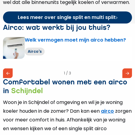
wel dat alle binnenunits tegelijk koelen of verwarmen.
Lees meer over single split en multi split
Airco: wat werkt bij jou thuis?
Welk vermogen moet mijn airco hebben?
Lees
meer
Airco's
over
Welk
vermogen
1 / 3
moet
Comfortabel wonen met een airco
mijn
airco
in
Schijndel
hebben?
Woon je in Schijndel of omgeving en wil je je woning
koeler houden in de zomer? Dan kan een
airco
zorgen
voor meer comfort in huis. Afhankelijk van je woning
en wensen kijken we of een single split airco