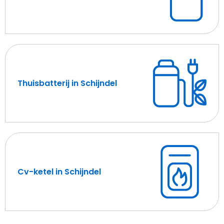
Lees
meer
over
Warmtepomp
in
Schijndel
Thuisbatterij in Schijndel
Lees
meer
over
Thuisbatterij
in
Schijndel
Cv-ketel in Schijndel
Lees
meer
over
Cv-