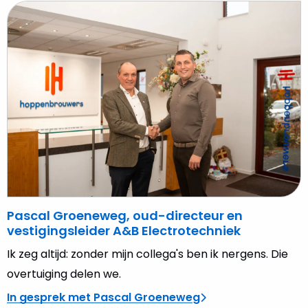
Lees
meer
over
Pascal
Groeneweg,
oud-
directeur
en
vestigingsleider
A&B
Electrotechniek
Pascal Groeneweg, oud-directeur en
vestigingsleider A&B Electrotechniek
Ik zeg altijd: zonder mijn collega's ben ik nergens. Die
overtuiging delen we.
In gesprek met Pascal Groeneweg