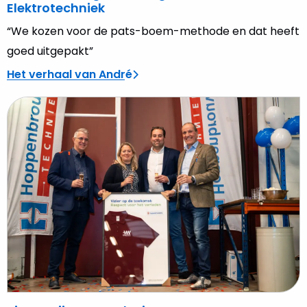
Elektrotechniek
“We kozen voor de pats-boem-methode en dat heeft
goed uitgepakt”
Het verhaal van André
Lees
meer
over
Pim
Kooijman,
oud-
eigenaar
TIB
Van
Wijngaarden