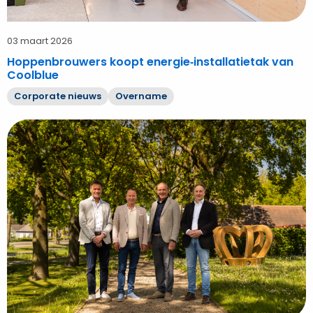
03 maart 2026
Hoppenbrouwers koopt energie‑installatietak van
Coolblue
Corporate nieuws
Overname
Bekijk
Hoppenbrouwers
verwelkomt
Installatiebedrijf
Snoeks