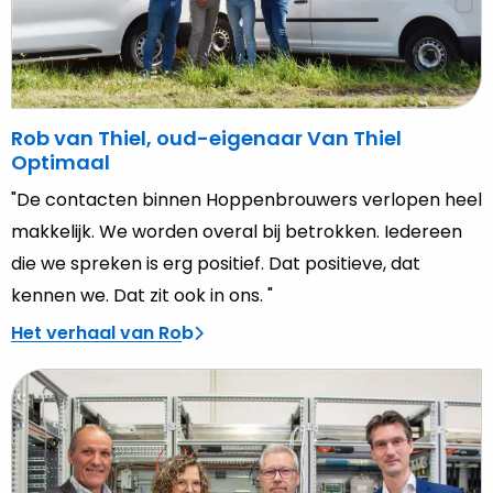
Thiel
Optimaal
Rob van Thiel, oud-eigenaar Van Thiel
Optimaal
"De contacten binnen Hoppenbrouwers verlopen heel
makkelijk. We worden overal bij betrokken. Iedereen
die we spreken is erg positief. Dat positieve, dat
kennen we. Dat zit ook in ons. "
Het verhaal van Rob
Lees
meer
over
Peter
Berkhout,