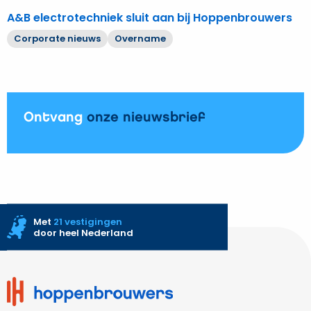
A&B electrotechniek sluit aan bij Hoppenbrouwers
Corporate nieuws
Overname
Ontvang
onze nieuwsbrief
Met
21 vestigingen
door heel Nederland
Site
footer