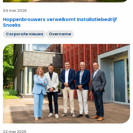
04 mei 2026
Hoppenbrouwers verwelkomt Installatiebedrijf
Snoeks
Corporate nieuws
Overname
Bekijk
A&B
electrotechniek
sluit
aan
bij
Hoppenbrouwers
22 mei 2025