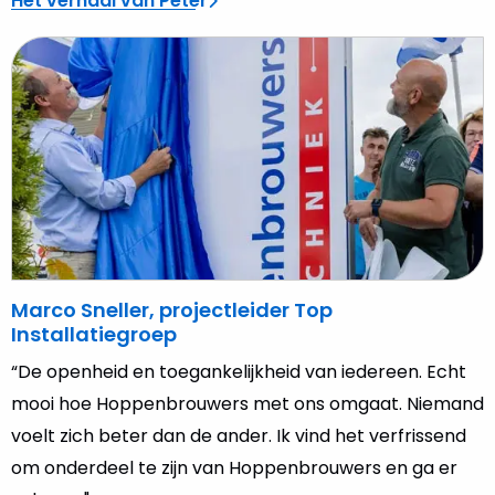
Het verhaal van Peter
Lees
meer
over
Marco
Sneller,
projectleider
Top
Installatiegroep
Marco Sneller, projectleider Top
Installatiegroep
“De openheid en toegankelijkheid van iedereen. Echt
mooi hoe Hoppenbrouwers met ons omgaat. Niemand
voelt zich beter dan de ander. Ik vind het verfrissend
om onderdeel te zijn van Hoppenbrouwers en ga er