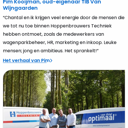
Pim Kooijman, oud-eigenaar TIB Van
Wijngaarden
“Chantal en ik krijgen veel energie door de mensen die
we tot nu toe binnen Hoppenbrouwers Techniek
hebben ontmoet, zoals de medewerkers van
wagenparkbeheer, HR, marketing en inkoop. Leuke
mensen; jong en ambitieus. Het sprankelt!”
Het verhaal van Pim
Lees
meer
over
Rob
van
Thiel,
oud-
eigenaar
Van