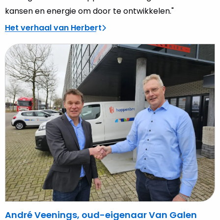
kansen en energie om door te ontwikkelen."
Het verhaal van Herbert
Lees
meer
over
André
Veenings,
oud-
eigenaar
Van
Galen
Elektrotechniek
André Veenings, oud-eigenaar Van Galen