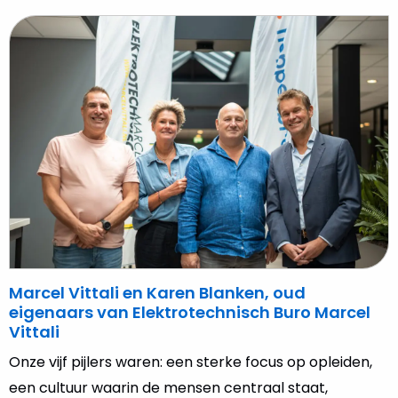
Lees
meer
over
Marcel
Vittali
en
Karen
Blanken,
oud
eigenaars
van
Elektrotechnisch
Buro
Marcel Vittali en Karen Blanken, oud
Marcel
eigenaars van Elektrotechnisch Buro Marcel
Vittali
Vittali
Onze vijf pijlers waren: een sterke focus op opleiden,
een cultuur waarin de mensen centraal staat,