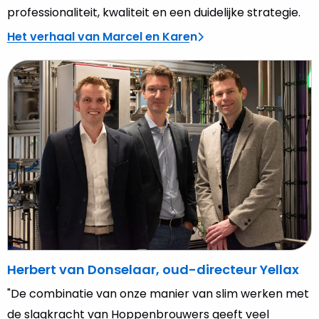
professionaliteit, kwaliteit en een duidelijke strategie.
Het verhaal van Marcel en Karen
Lees
meer
over
Herbert
van
Donselaar,
oud-
directeur
Yellax
Herbert van Donselaar, oud-directeur Yellax
"De combinatie van onze manier van slim werken met
de slagkracht van Hoppenbrouwers geeft veel