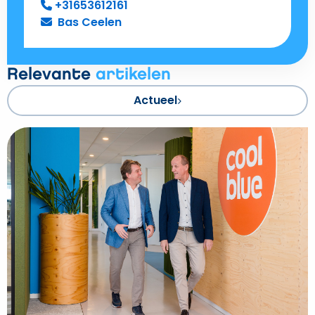
+31653612161
Bas Ceelen
Relevante
artikelen
Actueel
Bekijk
Hoppenbrouwers
koopt
energie‑installatietak
van
Coolblue