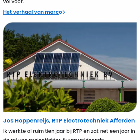
vol voor."
Het verhaal van marco
Lees
meer
over
Jos
Hoppenreijs,
RTP
Electrotechniek
Afferden
Jos Hoppenreijs, RTP Electrotechniek Afferden
Ik werkte al ruim tien jaar bij RTP en zat net een jaar in