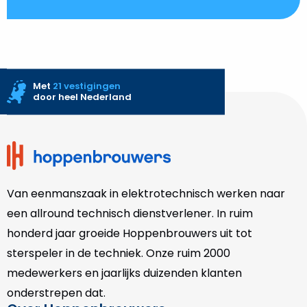
0
Vergelijk
Open vergelijk popup
Met
21 vestigingen
door heel Nederland
Toon vergelijking
Site
footer
Van eenmanszaak in elektrotechnisch werken naar
een allround technisch dienstverlener. In ruim
honderd jaar groeide Hoppenbrouwers uit tot
sterspeler in de techniek. Onze
ruim 2000
medewerkers en jaarlijks duizenden klanten
onderstrepen dat.
Over Hoppenbrouwers