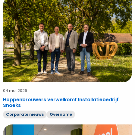
Hoppenbrouwers
verwelkomt
Installatiebedrijf
Snoeks
04 mei 2026
Hoppenbrouwers verwelkomt Installatiebedrijf
Snoeks
Corporate nieuws
Overname
Bekijk
Hoppenbrouwers