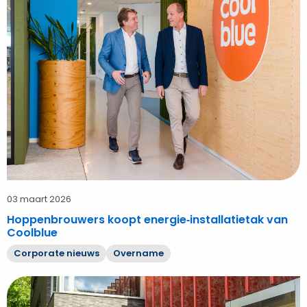
koopt
energie‑installatietak
van
Coolblue
03 maart 2026
Hoppenbrouwers koopt energie‑installatietak van
Coolblue
Corporate nieuws
Overname
Bekijk
A&B
electrotechniek