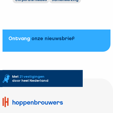
WKZ
Bekijk
op
Hoppenbrouwers
aan
moderniseert
UMC
rioolwaterzuiveringen
Utrecht
Vechtstromen
Ontvang
onze nieuwsbrief
Met
21 vestigingen
door heel Nederland
Site
footer