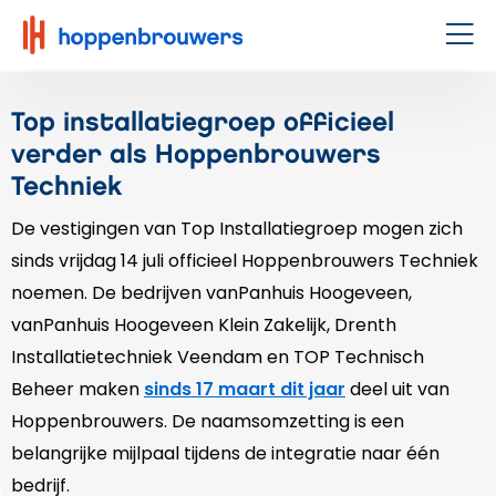
Hoppenbrouwers
|
Men
Waar
techniek
Top installatiegroep officieel
leeft
verder als Hoppenbrouwers
Techniek
De vestigingen van Top Installatiegroep mogen zich
sinds vrijdag 14 juli officieel Hoppenbrouwers Techniek
noemen. De bedrijven vanPanhuis Hoogeveen,
vanPanhuis Hoogeveen Klein Zakelijk, Drenth
Installatietechniek Veendam en TOP Technisch
Beheer maken
sinds 17 maart dit jaar
deel uit van
Hoppenbrouwers. De naamsomzetting is een
belangrijke mijlpaal tijdens de integratie naar één
bedrijf.