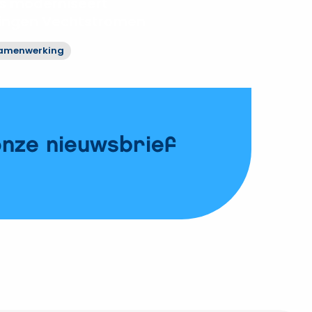
 moderniseert
ringen Vechtstromen
amenwerking
onze nieuwsbrief