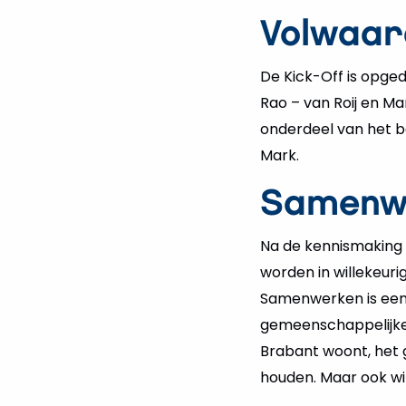
Volwaar
De Kick-Off is opged
Rao – van Roij en Ma
onderdeel van het be
Mark.
Samenw
Na de kennismaking m
worden in willekeur
Samenwerken is een 
gemeenschappelijke d
Brabant woont, het gr
houden. Maar ook win