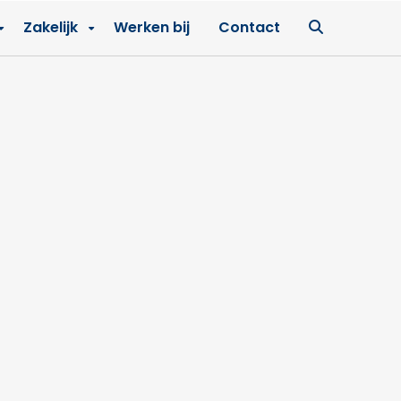
Ga
Zakelijk
Werken bij
Contact
naar
zoekpagin