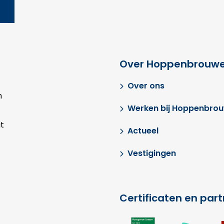
Over Hoppenbrouwe
Over ons
n
Werken bij Hoppenbro
t
Actueel
Vestigingen
Certificaten en par
Ga