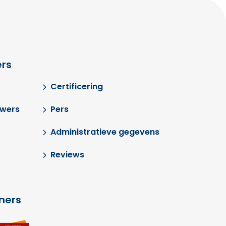
rs
Certificering
uwers
Pers
Administratieve gegevens
Reviews
tners
Ga