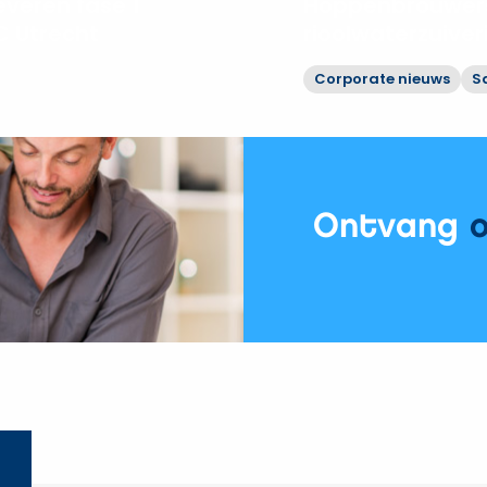
veren fase 1
Hoppenbrouwers
 Utrecht
rioolwaterzuive
Corporate nieuws
S
Bekijk
Hoppenbrouwers
moderniseert
rioolwaterzuiveringen
Vechtstromen
Ontvang