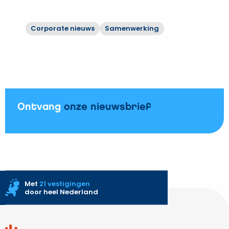
1
rioolwaterzuiveringen Vechtstromen
vernieuwbouw
Corporate nieuws
Samenwerking
WKZ
Bekijk
op
Hoppenbrouwers
aan
moderniseert
UMC
rioolwaterzuiveringen
Utrecht
Vechtstromen
Ontvang
onze nieuwsbrief
Met
21 vestigingen
door heel Nederland
Site
footer