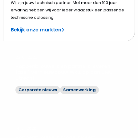
Wij zijn jouw technisch partner. Met meer dan 100 jaar
ervaring hebben wij voor ieder vraagstuk een passende
technische oplossing.
Bekijk onze markten
23 juli 2026
Hoppenbrouwers en partners leveren
fase 1 vernieuwbouw WKZ op aan UMC
Utrecht
Corporate nieuws
Samenwerking
Bekijk
Hoppenbrouwers
en
partners
leveren
14 juli 2026
fase
Hoppenbrouwers moderniseert