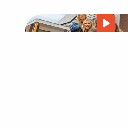
Vide
afsp