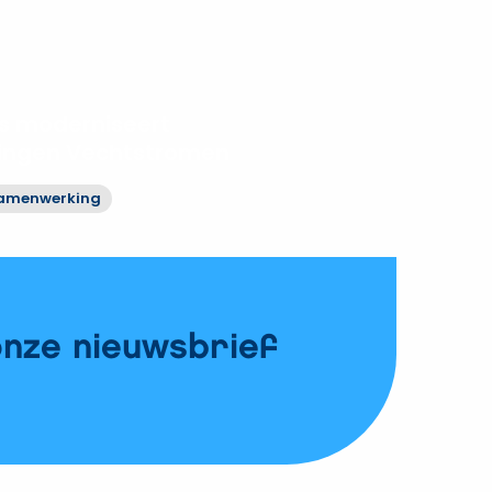
 moderniseert
ringen Vechtstromen
amenwerking
onze nieuwsbrief