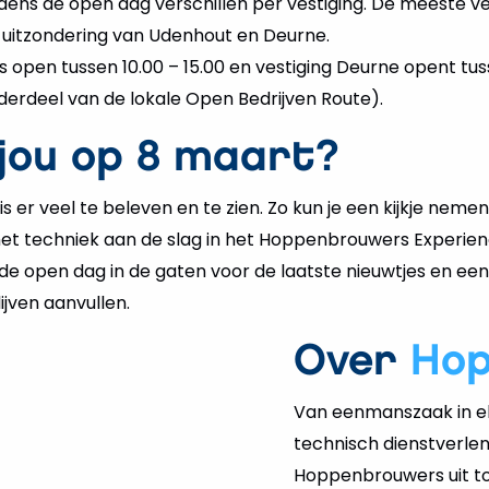
jdens de open dag verschillen per vestiging. De meeste ve
t uitzondering van Udenhout en Deurne.
s open tussen 10.00 – 15.00 en vestiging Deurne opent tuss
nderdeel van de lokale Open Bedrijven Route).
 jou op 8 maart?
s er veel te beleven en te zien. Zo kun je een kijkje nemen
 met techniek aan de slag in het Hoppenbrouwers Experie
de open dag in de gaten voor de laatste nieuwtjes en een
lijven aanvullen.
Over
Ho
Van eenmanszaak in el
technisch dienstverlen
Hoppenbrouwers uit tot