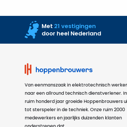
UMC
Utrecht
Met
21 vestigingen
door heel Nederland
Site
footer
Van eenmanszaak in elektrotechnisch werke
naar een allround technisch dienstverlener. In
ruim honderd jaar groeide Hoppenbrouwers ui
tot sterspeler in de techniek. Onze
ruim 2000
medewerkers en jaarlijks duizenden klanten
onderstrepen dat.