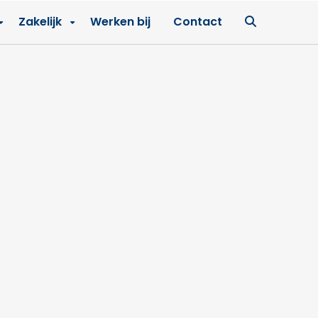
Ga
Zakelijk
Werken bij
Contact
naar
zoekpagin