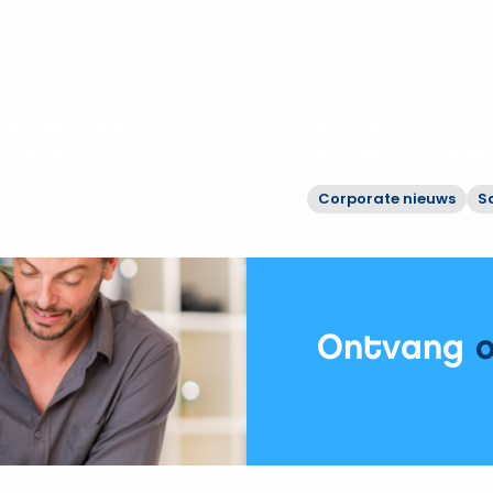
14 juli 2026
veren fase 1
Hoppenbrouwers
 Utrecht
rioolwaterzuive
Corporate nieuws
S
Bekijk
Hoppenbrouwers
moderniseert
rioolwaterzuiveringen
Vechtstromen
Ontvang