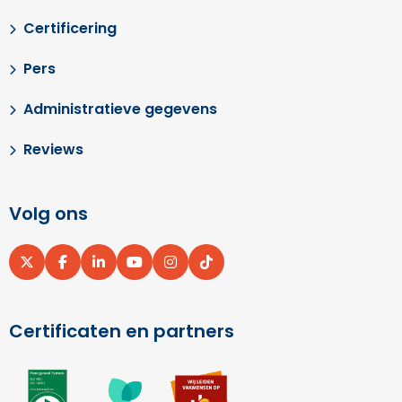
Certificering
Pers
Administratieve gegevens
Reviews
Volg ons
Ga
Ga
Ga
Ga
Ga
Ga
naar
naar
naar
naar
naar
naar
X
Facebook
LinkedIn
YouTube
Instagram
pinterest
Certificaten en partners
Ga
Ga
Ga
naar
naar