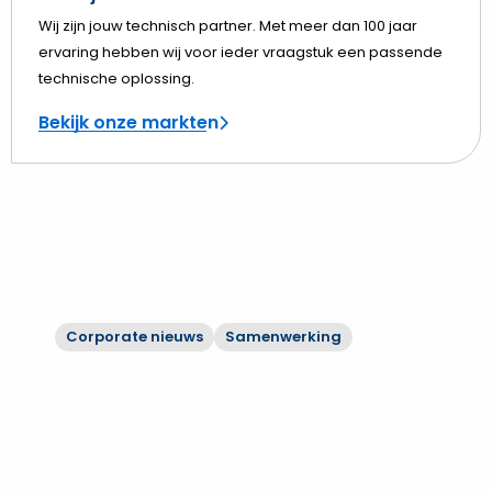
Wij zijn jouw technisch partner. Met meer dan 100 jaar
ervaring hebben wij voor ieder vraagstuk een passende
technische oplossing.
Bekijk onze markten
23 juli 2026
Hoppenbrouwers en partners leveren
fase 1 vernieuwbouw WKZ op aan UMC
Utrecht
Corporate nieuws
Samenwerking
Bekijk
Hoppenbrouwers
en
partners
leveren
14 juli 2026