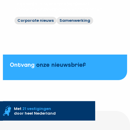
fase
Hoppenbrouwers moderniseert
1
rioolwaterzuiveringen Vechtstromen
vernieuwbouw
Corporate nieuws
Samenwerking
WKZ
Bekijk
op
Hoppenbrouwers
aan
moderniseert
UMC
rioolwaterzuiveringen
Utrecht
Vechtstromen
Ontvang
onze nieuwsbrief
Met
21 vestigingen
door heel Nederland
Site
footer