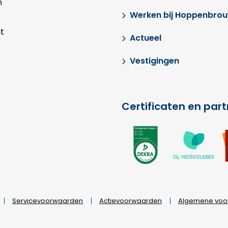
n
Werken bij Hoppenbro
t
Actueel
Vestigingen
Certificaten en par
Ga
G
naar
na
externe
ex
link
lin
Servicevoorwaarden
Actievoorwaarden
Algemene voo