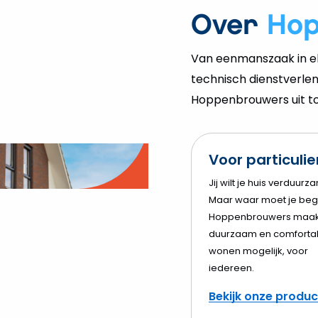
Over
Ho
Van eenmanszaak in el
technisch dienstverlen
Hoppenbrouwers uit tot
Voor particuli
o
Jij wilt je huis verduurz
Maar waar moet je beg
elen
Hoppenbrouwers maak
duurzaam en comforta
wonen mogelijk, voor
iedereen.
Bekijk onze produ