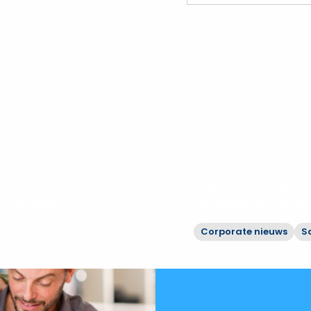
14 juli 2026
veren fase 1
Hoppenbrouwers
 Utrecht
rioolwaterzuive
Corporate nieuws
S
Bekijk
Hoppenbrouwers
moderniseert
rioolwaterzuiveringen