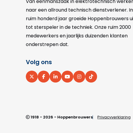
Van eenmanszaak in elektrotechnisch werke
naar een allround technisch dienstverlener. In
ruim honderd jaar groeide Hoppenbrouwers ui
tot sterspeler in de techniek. Onze
ruim 2000
medewerkers en jaarlijks duizenden klanten
onderstrepen dat.
Volg ons
Ga
Ga
Ga
Ga
Ga
Ga
naar
naar
naar
naar
naar
naar
X
Facebook
LinkedIn
YouTube
Instagram
pinterest
1918 - 2026 - Hoppenbrouwers
Privacyverklaring