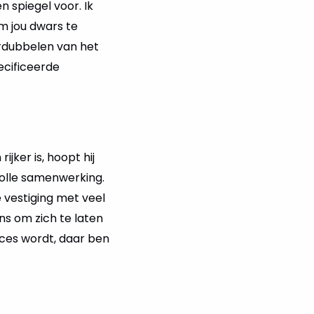
 spiegel voor. Ik
m jou dwars te
erdubbelen van het
ecificeerde
jker is, hoopt hij
volle samenwerking.
e vestiging met veel
ans om zich te laten
cces wordt, daar ben