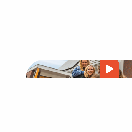
Vide
afsp