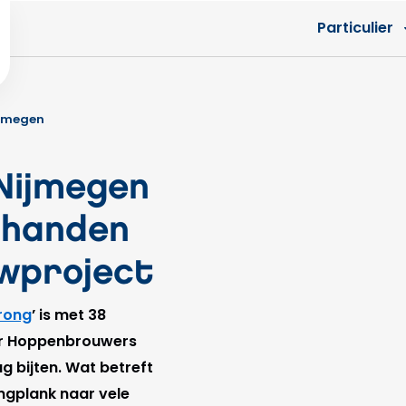
Particulier
ijmegen
Nijmegen
 handen
uwproject
rong
’ is met 38
r Hoppenbrouwers
g bijten. Wat betreft
ingplank naar vele