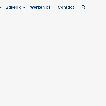
Ga
Zakelijk
Werken bij
Contact
naar
zoekpagin