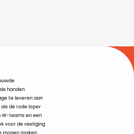
ieuwde
eide handen
rage te leveren aan
 als de rode loper
en W-teams en een
 voor de vestiging
n te mogen maken