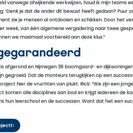
ld vanwege afwijkende werkwijzen, houd ik mijn teams een
g: ‘Denk je dat de ander dit bewust heeft gedaan? Puur o
ment zie je mensen al ontdooien en schikken. Door het v
er week, van één algemene vergadering naar twee gesp
nnen we maximaal voorbereid aan deze klus.”
gegarandeerd
is afgerond en Nijmegen 38 boomgaard- en dijkwoningen ri
 zijn gegroeid. Dat de monteurs terugkijken op een succes
roject hier de vruchten van plukt. Rick: “We zijn een jong
ect komen alle disciplines aan bod en krijgt iedereen de k
eams hun leerschool en de successen. Want dat het een su
ojectt