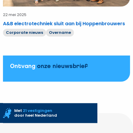
22 mei 2025
A&B electrotechniek sluit aan bij Hoppenbrouwers
Corporate nieuws
Overname
Ontvang
onze nieuwsbrief
Met
21 vestigingen
door heel Nederland
Site
footer