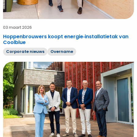
03 maart 2026
Hoppenbrouwers koopt energie‑installatietak van
Coolblue
Corporate nieuws
Overname
Bekijk
A&B
electrotechniek
sluit
aan
bij
Hoppenbrouwers