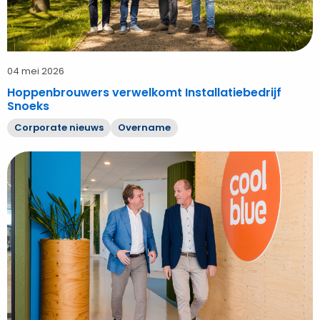
04 mei 2026
Hoppenbrouwers verwelkomt Installatiebedrijf
Snoeks
Corporate nieuws
Overname
Bekijk
Hoppenbrouwers
koopt
energie‑installatietak
van
Coolblue