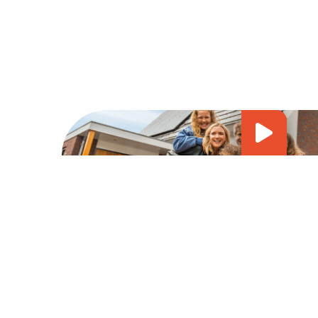
Vide
afsp