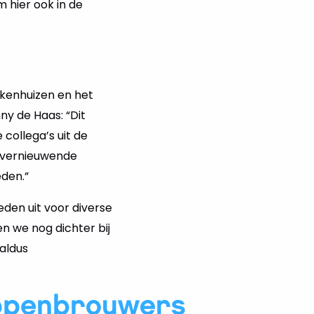
hier ook in de
kenhuizen en het
ny de Haas: “Dit
ollega’s uit de
ze vernieuwende
eden.”
den uit voor diverse
n we nog dichter bij
aldus
ppenbrouwers