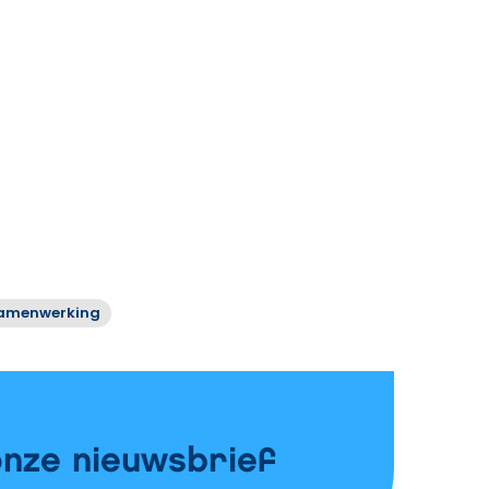
 moderniseert
ringen Vechtstromen
amenwerking
onze nieuwsbrief