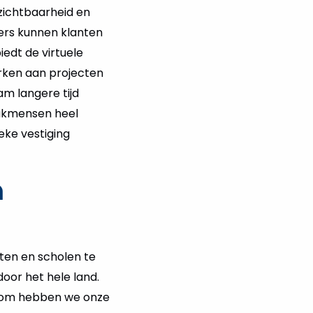
zichtbaarheid en
kers kunnen klanten
edt de virtuele
rken aan projecten
m langere tijd
vakmensen heel
eke vestiging
n
ten en scholen te
oor het hele land.
aarom hebben we onze