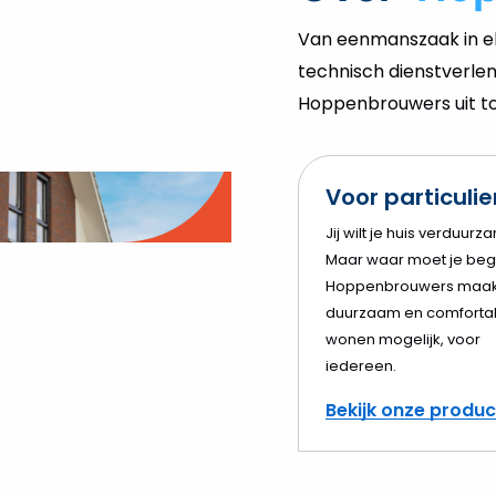
Van eenmanszaak in el
technisch dienstverlen
Hoppenbrouwers uit tot
Voor particuli
o
Jij wilt je huis verduurz
Maar waar moet je beg
elen
Hoppenbrouwers maak
duurzaam en comforta
wonen mogelijk, voor
iedereen.
Bekijk onze produ