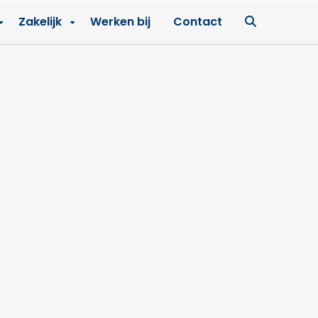
Ga
Zakelijk
Werken bij
Contact
naar
zoekpagin