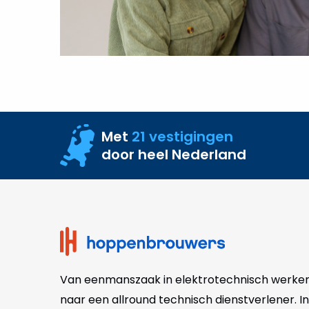
1
vernieuwbouw
WKZ
op
aan
UMC
Utrecht
Met
21 vestigingen
door heel Nederland
Site
footer
Van eenmanszaak in elektrotechnisch werke
naar een allround technisch dienstverlener. In