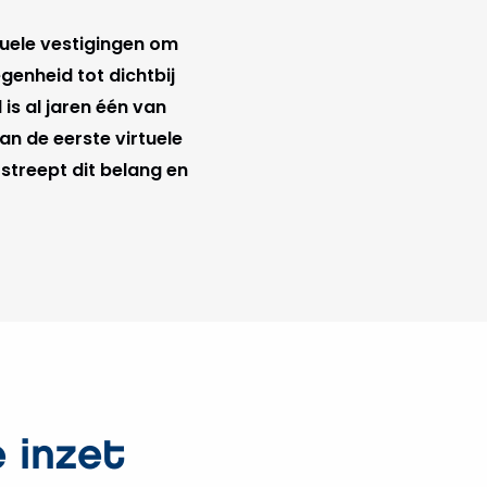
uele vestigingen om
genheid tot dichtbij
is al jaren één van
an de eerste virtuele
treept dit belang en
e inzet