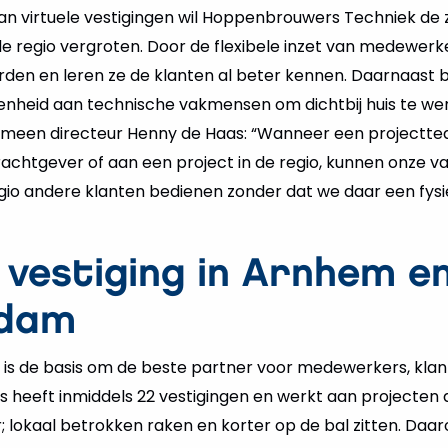
van virtuele vestigingen wil Hoppenbrouwers Techniek de 
de regio vergroten. Door de flexibele inzet van medewer
den en leren ze de klanten al beter kennen. Daarnaast bi
enheid aan technische vakmensen om dichtbij huis te we
emeen directeur Henny de Haas: “Wanneer een projecttea
achtgever of aan een project in de regio, kunnen onze 
egio andere klanten bedienen zonder dat we daar een fysi
 vestiging in Arnhem e
dam
 is de basis om de beste partner voor medewerkers, klan
 heeft inmiddels 22 vestigingen en werkt aan projecten d
; lokaal betrokken raken en korter op de bal zitten. D