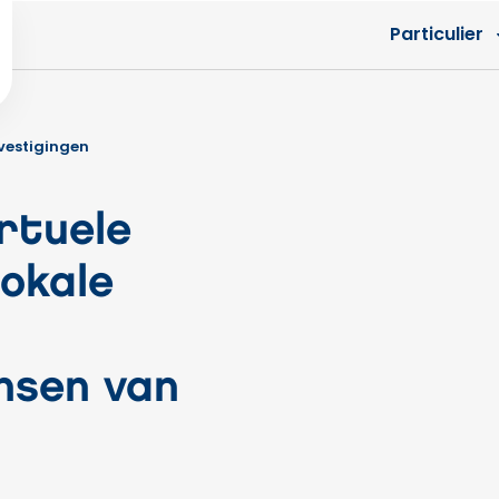
Particulier
vestigingen
rtuele
lokale
nsen van