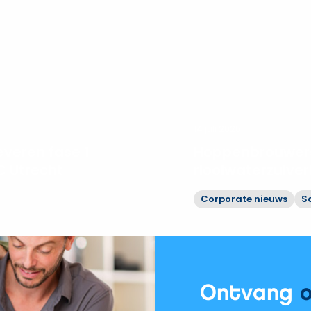
14 juli 2026
veren fase 1
Hoppenbrouwers
 Utrecht
rioolwaterzuive
Corporate nieuws
S
Bekijk
Hoppenbrouwers
moderniseert
rioolwaterzuiveringen
Vechtstromen
Ontvang