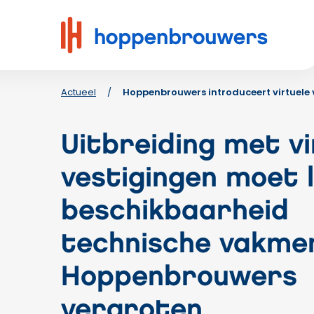
Hoppenbrouwers
|
Waar
techniek
leeft
Actueel
/
Hoppenbrouwers introduceert virtuele 
Uitbreiding met vi
vestigingen moet 
beschikbaarheid
technische vakme
Hoppenbrouwers
vergroten