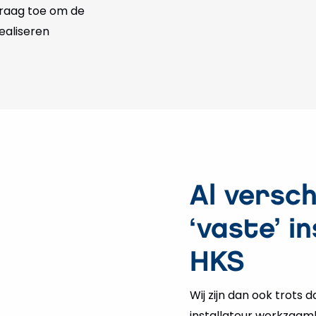
graag toe om de
ealiseren
Al versch
‘vaste’ i
HKS
Wij zijn dan ook trots d
installateur werkzaamh