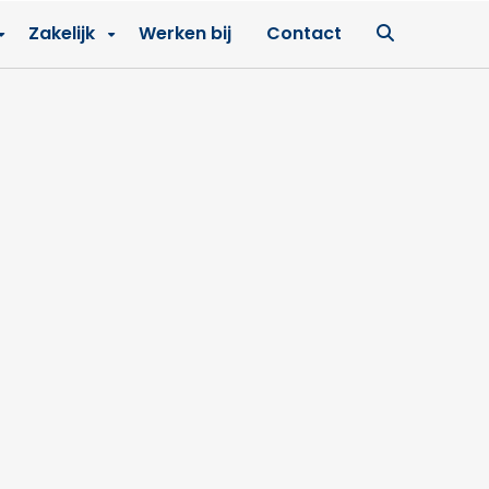
Ga
Zakelijk
Werken bij
Contact
naar
zoekpagin