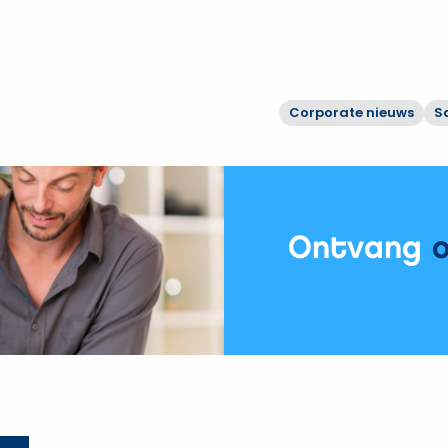
14 juli 2026
veren fase 1
Hoppenbrouwers
 Utrecht
rioolwaterzuive
Corporate nieuws
S
Bekijk
Hoppenbrouwers
moderniseert
rioolwaterzuiveringen
Vechtstromen
Ontvang