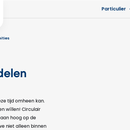
Particulier
ities
delen
ze tijd omheen kan.
 wíllen! Circulair
staan hoog op de
e niet alleen binnen