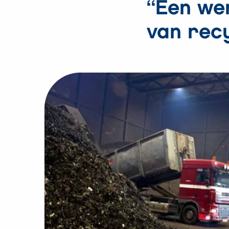
“Een we
van rec