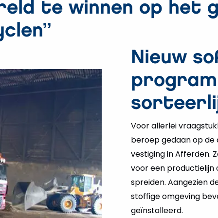
reld te winnen op het 
yclen”
Nieuw s
program
sorteerli
Voor allerlei vraagstu
beroep gedaan op de a
vestiging in Afferden
voor een productielijn
spreiden. Aangezien de
stoffige omgeving bev
geïnstalleerd.