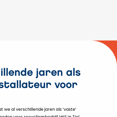
illende jaren als
nstallateur voor
at we al verschillende jaren als ‘vaste’
eden voor recyclingsbedrijf HKS in Tiel