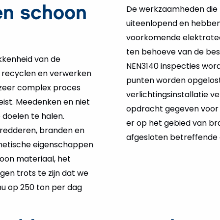
De werkzaamheden die H
en schoon
uiteenlopend en hebben 
voorkomende elektrote
ten behoeve van de bes
okkenheid van de
NEN3140 inspecties wor
recyclen en verwerken
punten worden opgelost.
n zeer complex proces
verlichtingsinstallatie 
eist. Meedenken en niet
opdracht gegeven voor he
e doelen te halen.
er op het gebied van br
hredderen, branden en
afgesloten betreffende d
gnetische eigenschappen
oon materiaal, het
en trots te zijn dat we
u op 250 ton per dag