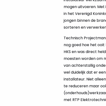
mogen uitvoeren. Met in
in het Verenigd Koninkr
jongen binnen de branc
sorteren en verwerken 
Technisch Projectmanage
nog goed hoe het ooit 
HKS en was direct hel
moesten worden om mij
van achterstallig ond
wel duidelijk dat er 
installateur. Niet alle
te reduceren maar ook
(onderhouds)werkzaamh
met RTP Elektrotechni