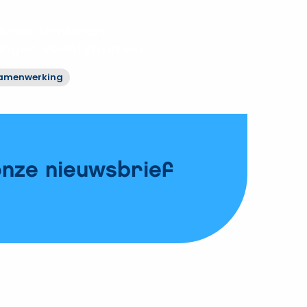
 moderniseert
ringen Vechtstromen
amenwerking
onze nieuwsbrief