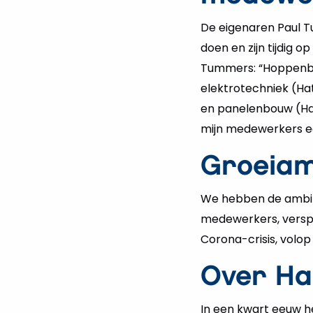
De eigenaren Paul T
doen en zijn tijdig 
Tummers: “Hoppenbro
elektrotechniek (Hat
en panelenbouw (Ha
mijn medewerkers e
Groeiamb
We hebben de ambiti
medewerkers, verspr
Corona-crisis, volo
Over Ha
In een kwart eeuw h