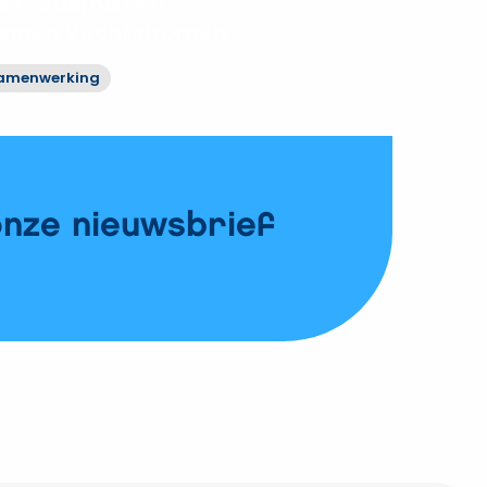
 moderniseert
ringen Vechtstromen
amenwerking
onze nieuwsbrief