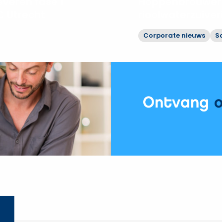
veren fase 1
Hoppenbrouwers
 Utrecht
rioolwaterzuive
Corporate nieuws
S
Bekijk
Hoppenbrouwers
moderniseert
rioolwaterzuiveringen
Vechtstromen
Ontvang