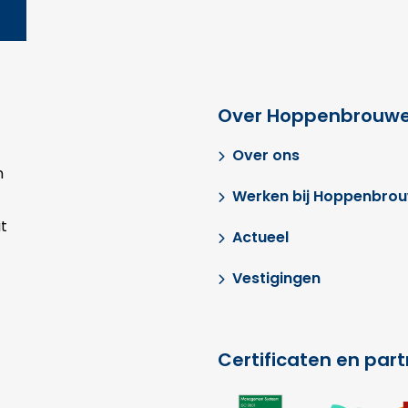
Over Hoppenbrouwe
Over ons
n
Werken bij Hoppenbro
t
Actueel
Vestigingen
Certificaten en par
Ga
G