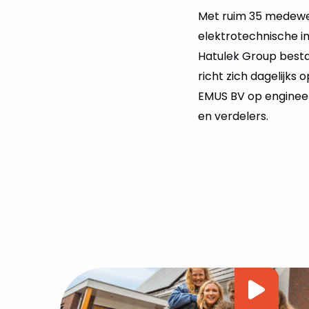
Met ruim 35 medewer
elektrotechnische inst
Hatulek Group besta
richt zich dagelijks
EMUS BV op engineer
en verdelers.
Vide