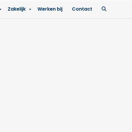
Ga
Zakelijk
Werken bij
Contact
naar
zoekpagin