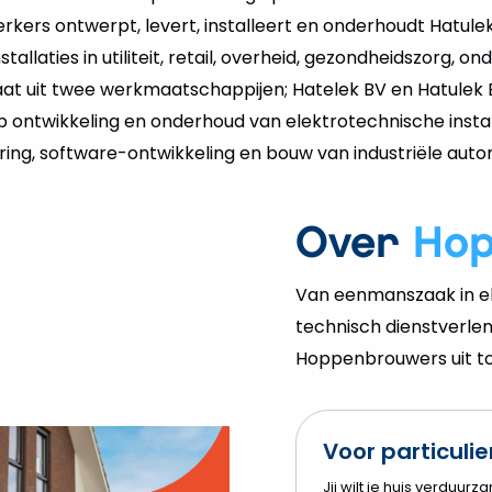
kers ontwerpt, levert, installeert en onderhoudt Hatulek
allaties in utiliteit, retail, overheid, gezondheidszorg, ond
at uit twee werkmaatschappijen; Hatelek BV en Hatulek 
 op ontwikkeling en onderhoud van elektrotechnische insta
ing, software-ontwikkeling en bouw van industriële auto
Over
Ho
Van eenmanszaak in el
technisch dienstverlen
Hoppenbrouwers uit tot
Voor particuli
o
Jij wilt je huis verduurz