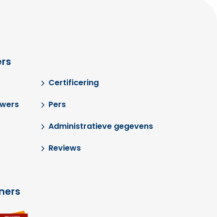
rs
Certificering
uwers
Pers
Administratieve gegevens
Reviews
tners
Ga
a