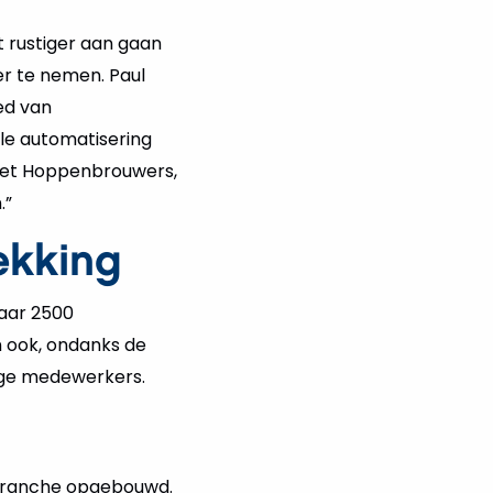
 rustiger aan gaan
er te nemen. Paul
ed van
ële automatisering
met Hoppenbrouwers,
.”
ekking
naar 2500
n ook, ondanks de
dige medewerkers.
e branche opgebouwd.