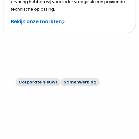
ervaring hebben wij voor ieder vraagstuk een passende
technische oplossing.
Bekijk onze markten
23 juli 2026
Hoppenbrouwers en partners leveren
fase 1 vernieuwbouw WKZ op aan UMC
Utrecht
Corporate nieuws
Samenwerking
Bekijk
Hoppenbrouwers
en
partners
leveren
14 juli 2026
fase
Hoppenbrouwers moderniseert
1
rioolwaterzuiveringen Vechtstromen