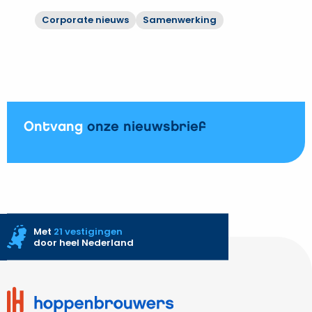
vernieuwbouw
Corporate nieuws
Samenwerking
WKZ
Bekijk
op
Hoppenbrouwers
aan
moderniseert
UMC
rioolwaterzuiveringen
Utrecht
Vechtstromen
Ontvang
onze nieuwsbrief
Met
21 vestigingen
door heel Nederland
Site
footer