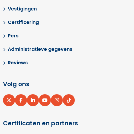
Vestigingen
Certificering
Pers
Administratieve gegevens
Reviews
Volg ons
Ga
Ga
Ga
Ga
Ga
Ga
naar
naar
naar
naar
naar
naar
X
Facebook
LinkedIn
YouTube
Instagram
pinterest
Certificaten en partners