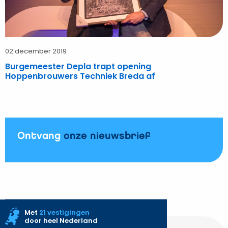
02 december 2019
Burgemeester Depla trapt opening
Hoppenbrouwers Techniek Breda af
Ontvang
onze nieuwsbrief
Met
21 vestigingen
door heel Nederland
Site