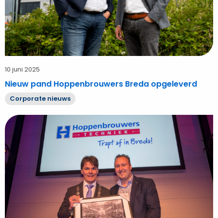
10 juni 2025
Nieuw pand Hoppenbrouwers Breda opgeleverd
Corporate nieuws
Bekijk
Burgemeester
Depla
trapt
opening
Hoppenbrouwers
Techniek
Breda
af