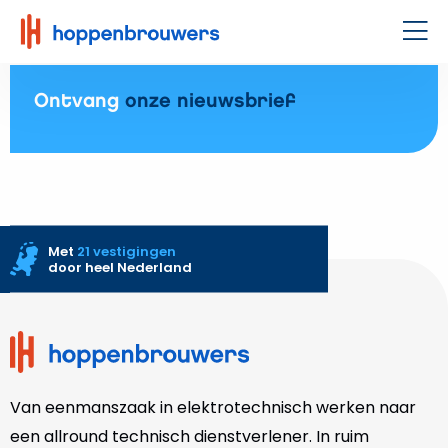
Hoppenbrouwers
|
Men
Waar
techniek
Ontvang
onze nieuwsbrief
leeft
Met
21 vestigingen
door heel Nederland
Site
footer
Van eenmanszaak in elektrotechnisch werken naar
een allround technisch dienstverlener. In ruim