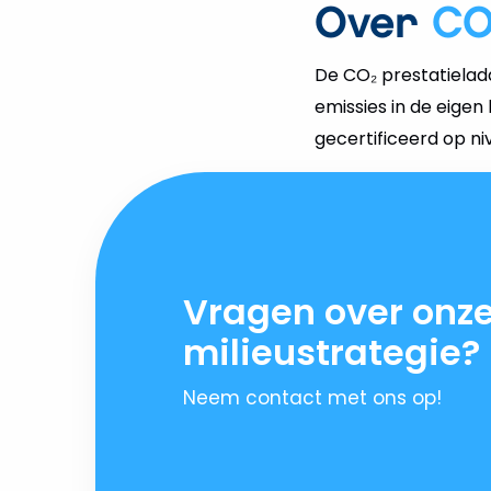
Over
CO
De CO₂ prestatieladd
emissies in de eigen 
gecertificeerd op ni
Vragen over onz
milieustrategie?
Neem contact met ons op!