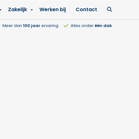
Ga
Zakelijk
Werken bij
Contact
naar
zoekpagin
Meer dan
100 jaar
ervaring
Alles onder
één dak