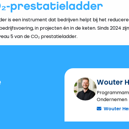
₂-prestatieladder
er is een instrument dat bedrijven helpt bij het reducer
bedrijfsvoering, in projecten én in de keten. Sinds 2024 zij
veau 5 van de CO₂ prestatieladder.
e
Wouter H
Programmama
Ondernemen
Wouter He