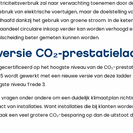
triciteitsverbruik zal naar verwachting toenemen door d
ebruik van elektrische voertuigen, maar de doelstelling va
ndhaafd dankzij het gebruik van groene stroom. In de ket
aandeel circulaire inkoop verder kan worden verhoogd e
alscheiding beter gemeten kunnen worden.
versie CO₂-prestatiela
ecertificeerd op het hoogste niveau van de CO₂-prestati
025 wordt gewerkt met een nieuwe versie van deze ladder
gste niveau Trede 3.
n vragen onder andere om een duidelijk klimaatplan richti
t van installaties. Want installaties die bij klanten word
vaak een veel grotere CO₂-besparing op dan de uitstoot di