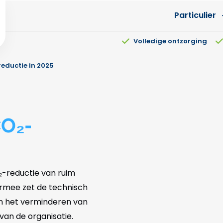
Particulier
Volledige ontzorging
eductie in 2025
O₂-
-reductie van ruim
armee zet de technisch
in het verminderen van
an de organisatie.