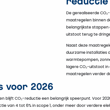
reductie
De gerealiseerde CO₂-r
maatregelen binnen de 
belangrijkste stappen
uitstoot terug te dring
Naast deze maatregele
duurzame installaties d
warmtepompen, zonnepa
lagere CO₂-uitstoot in
maatregelen verder da
s voor 2026
n blijft CO₂-reductie een belangrijk speerpunt. Voor 20
tie van 4 tot 6% in scope 1, onder meer door verdere elek