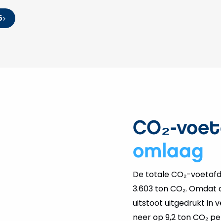
5
CO₂-voe
omlaag
De totale CO₂-voetaf
3.603 ton CO₂. Omdat de
uitstoot uitgedrukt in
neer op 9,2 ton CO₂ pe