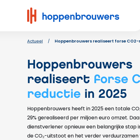
Hoppenbrouwers
|
Waar
techniek
leeft
Actueel
/
Hoppenbrouwers realiseert forse CO2-r
Hoppenbrouwers
realiseert
forse C
reductie
in 2025
Hoppenbrouwers heeft in 2025 een totale CO₂
29% gerealiseerd per miljoen euro omzet. Da
dienstverlener opnieuw een belangrijke stap 
de CO₂-uitstoot en het verder verduurzamen v