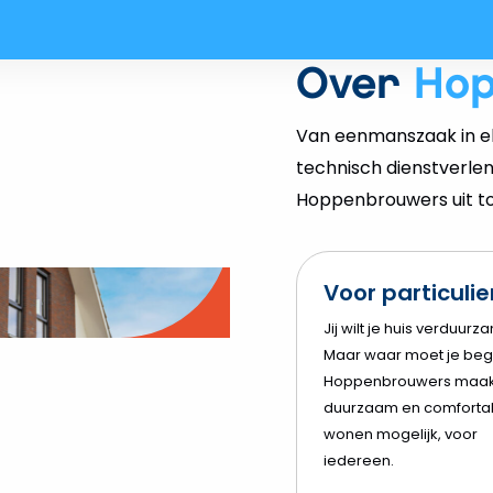
Over
Ho
Van eenmanszaak in el
technisch dienstverlen
Hoppenbrouwers uit tot
Voor particuli
o
Jij wilt je huis verduurz
Maar waar moet je beg
elen
Hoppenbrouwers maak
duurzaam en comforta
wonen mogelijk, voor
iedereen.