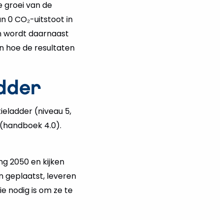
e groei van de
n 0 CO₂-uitstoot in
en wordt daarnaast
n hoe de resultaten
dder
eladder (niveau 5,
 (handboek 4.0).
ng 2050 en kijken
en geplaatst, leveren
e nodig is om ze te