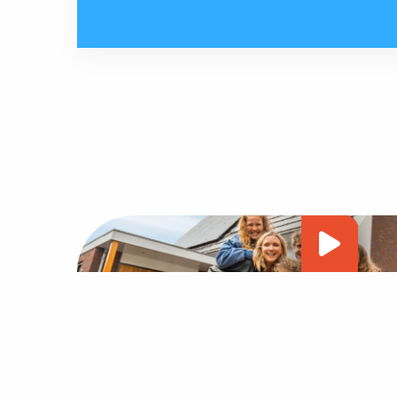
Vide
afsp