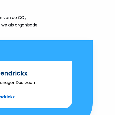
en van de CO₂
n we als organisatie
endrickx
nager Duurzaam
ndrickx