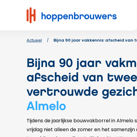
Hoppenbrouwers
|
Waar
techniek
leeft
Actueel
/
Bijna 90 jaar vakkennis: afscheid van 
Bijna 90 jaar vak
afscheid van twe
vertrouwde gezich
Almelo
Tijdens de jaarlijkse bouwvakborrel in Almelo
vrijdag niet alleen de zomer en het samenzijn