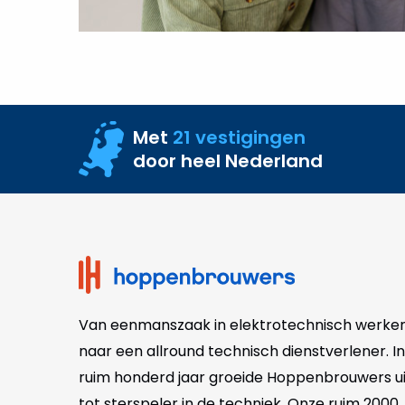
Met
21 vestigingen
door heel Nederland
Site
footer
Van eenmanszaak in elektrotechnisch werke
naar een allround technisch dienstverlener. In
ruim honderd jaar groeide Hoppenbrouwers ui
tot sterspeler in de techniek. Onze
ruim 2000