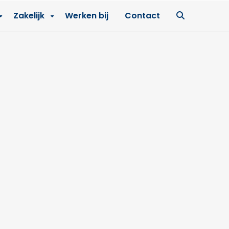
Ga
Zakelijk
Werken bij
Contact
naar
zoekpagin