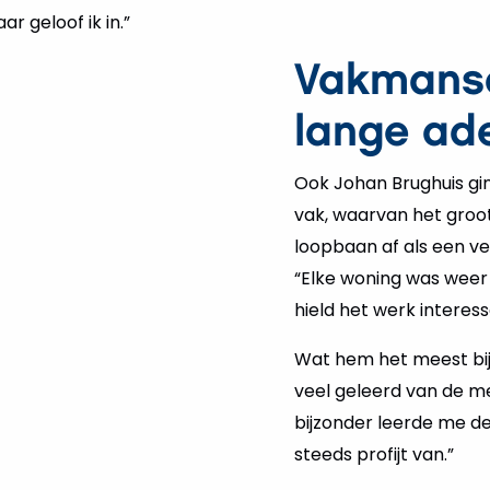
r geloof ik in.”
Vakmans
lange a
Ook Johan Brughuis gi
vak, waarvan het groots
loopbaan af als een ve
“Elke woning was weer e
hield het werk interess
Wat hem het meest bijb
veel geleerd van de m
bijzonder leerde me de
steeds profijt van.”