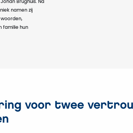
 Johan Brughuis. Na
hniek namen zij
 woorden,
n familie hun
ing voor twee vertro
en