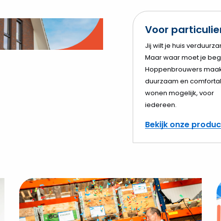
Voor particuli
o
Jij wilt je huis verduurz
Maar waar moet je beg
elen
Hoppenbrouwers maak
duurzaam en comforta
wonen mogelijk, voor
iedereen.
Bekijk onze produ
Bekijk
B
Opening
N
uitbreiding
H
Deurne