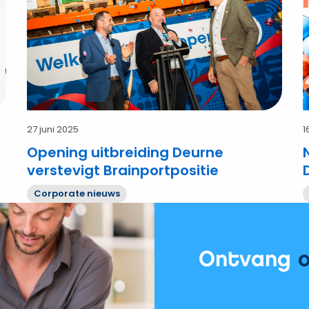
verstevigt
f
Brainportpositie
27 juni 2025
1
Opening uitbreiding Deurne
verstevigt Brainportpositie
Corporate nieuws
Ontvang