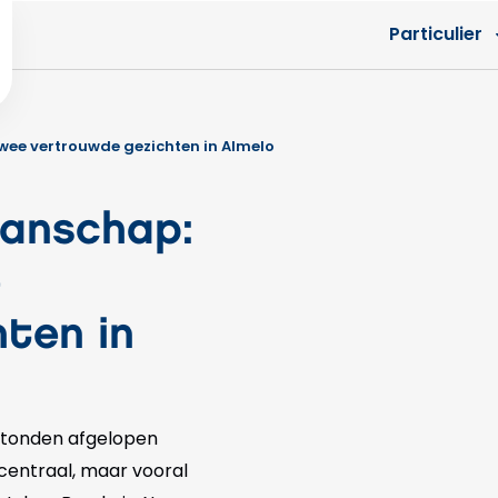
Particulier
twee vertrouwde gezichten in Almelo
manschap:
e
ten in
 stonden afgelopen
 centraal, maar vooral