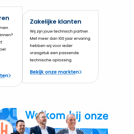
eren
Zakelijke klanten
amen.
Wij zijn jouw technisch partner.
innen?
Met meer dan 100 jaar ervaring
t
hebben wij voor ieder
bel
vraagstuk een passende
technische oplossing.
Bekijk onze markten
cten
ekijk
ieuwbouw
oppenbrouwers
Dongen