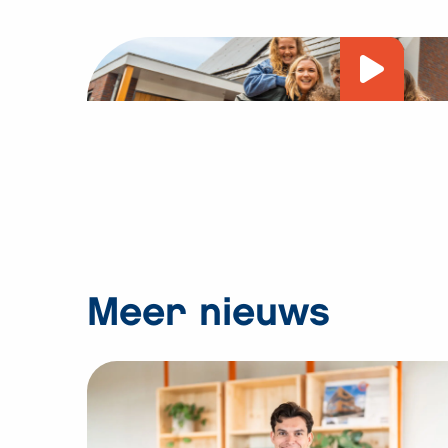
Vide
afsp
Meer nieuws
Bekijk
Hoppenbrouwers
behaalt
CO₂-