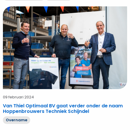
Bekijk
Van
Thiel
Optimaal
BV
gaat
verder
onder
de
naam
Hoppenbrouwers
Techniek
Schijndel
09 februari 2024
Van Thiel Optimaal BV gaat verder onder de naam
Hoppenbrouwers Techniek Schijndel
Overname