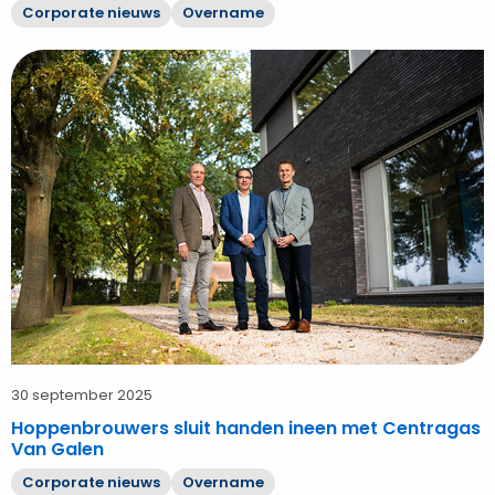
Corporate nieuws
Overname
Bekijk
Hoppenbrouwers
sluit
handen
ineen
met
Centragas
Van
Galen
30 september 2025
Hoppenbrouwers sluit handen ineen met Centragas
Van Galen
Corporate nieuws
Overname