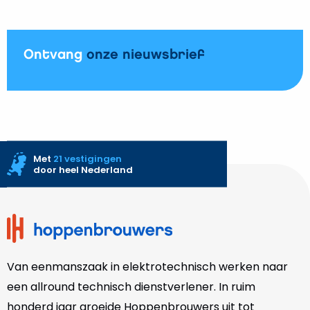
Ontvang
onze nieuwsbrief
Met
21 vestigingen
door heel Nederland
Site
footer
Van eenmanszaak in elektrotechnisch werken naar
een allround technisch dienstverlener. In ruim
honderd jaar groeide Hoppenbrouwers uit tot