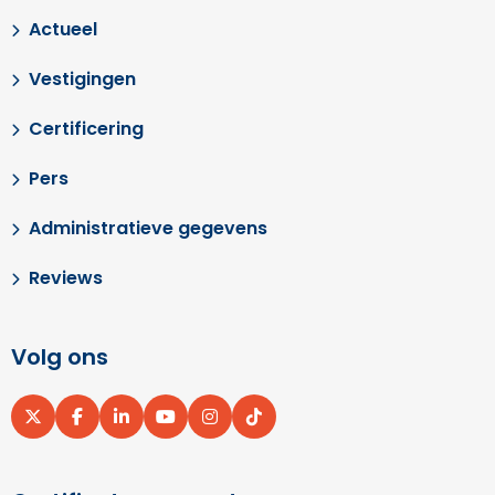
Actueel
Vestigingen
Certificering
Pers
Administratieve gegevens
Reviews
Volg ons
Ga
Ga
Ga
Ga
Ga
Ga
naar
naar
naar
naar
naar
naar
X
Facebook
LinkedIn
YouTube
Instagram
pinterest