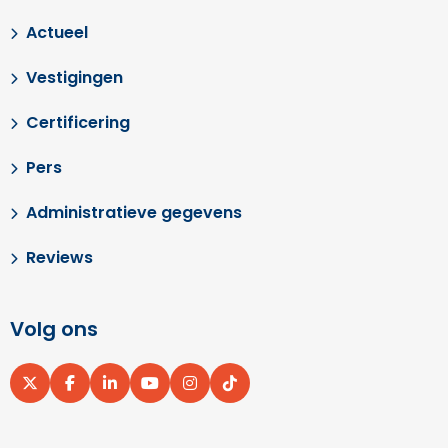
Actueel
Vestigingen
Certificering
Pers
Administratieve gegevens
Reviews
Volg ons
Ga
Ga
Ga
Ga
Ga
Ga
naar
naar
naar
naar
naar
naar
X
Facebook
LinkedIn
YouTube
Instagram
pinterest