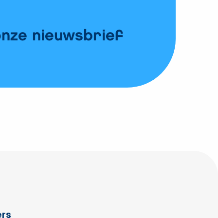
onze nieuwsbrief
0
Vergelijk
Open vergelijk popup
Toon vergelijking
rs