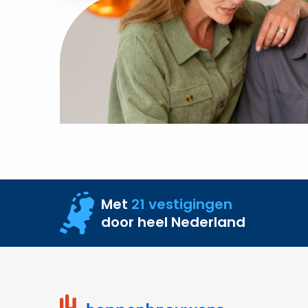
Met
21 vestigingen
door heel Nederland
Site
footer