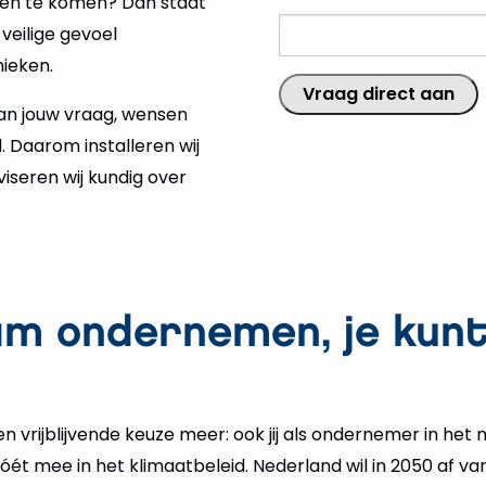
veilige gevoel
ieken.
 van jouw vraag, wensen
. Daarom installeren wij
iseren wij kundig over
m ondernemen, je kunt
 vrijblijvende keuze meer: ook jij als ondernemer in het
óét mee in het klimaatbeleid. Nederland wil in 2050 af van
r 100 procent op groene energie draaien. Om dat doel te