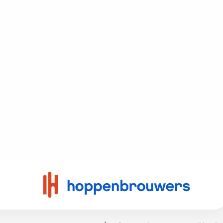
Eén tech
Limbur
Zoek je voor elke te
installeert en advis
klimaatbeheersing, t
landelijk netwerk, m
gaat bouwen, verbou
Die leverancier vind 
alleen bij Hoppenbro
helpen je ook bij het