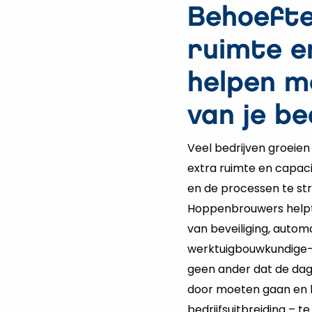
Behoefte
ruimte e
helpen m
van je be
Veel bedrijven groeien
extra ruimte en capaci
en de processen te stro
Hoppenbrouwers helpt
van beveiliging, autom
werktuigbouwkundige- e
geen ander dat de dag
door moeten gaan en h
bedrijfsuitbreiding – t