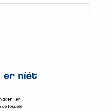
 er níét
 midden- en
 de fossiele
 behalen, zet de