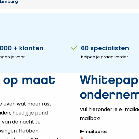
.000 + klanten
60 specialisten
ngen je voor
helpen je graag verder
g op maat
Whitepape
onderne
e even wat meer rust.
Vul hieronder je e-maila
en, houd jij je pand
mailbox!
st van de nacht te
ssingen. Hebben
E-mailadres
*
nnen te komen? Dan staat