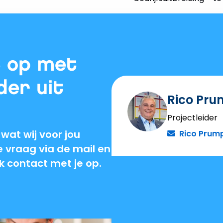
 op met
der uit
Rico Pru
Projectleider
 wat wij voor jou
Rico Prump
 vraag via de mail en
k contact met je op.