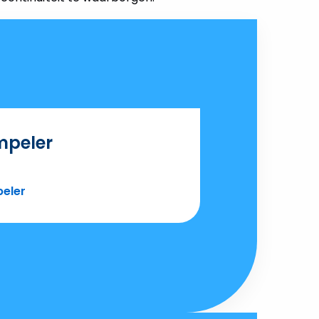
mpeler
eler