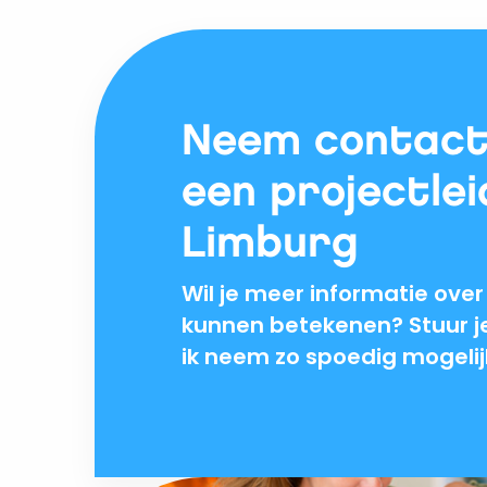
Neem contact
een projectlei
Limburg
Wil je meer informatie over
kunnen betekenen? Stuur je
ik neem zo spoedig mogelij