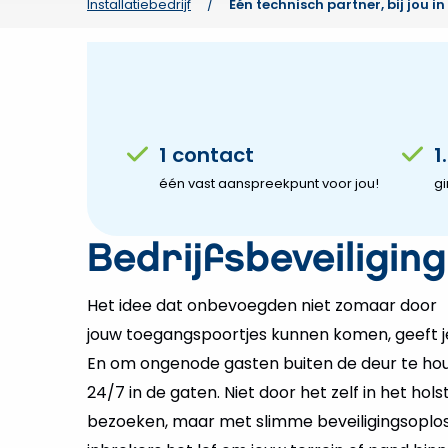
1 contact
1
één vast aanspreekpunt voor jou!
gi
Bedrijfsbeveiligin
Het idee dat onbevoegden niet zomaar door
jouw toegangspoortjes kunnen komen, geeft j
En om ongenode gasten buiten de deur te houd
24/7 in de gaten. Niet door het zelf in het hol
bezoeken, maar met slimme beveiligingsoplo
inbrekers het lef om jouw terrein of pand bi