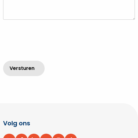
Volg ons
Site
footer