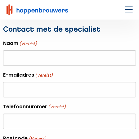
Hoppenbrouwers
|
Men
Waar
Contact met de specialist
techniek
leeft
Naam
(Vereist)
E-mailadres
(Vereist)
Telefoonnummer
(Vereist)
Postcode
(Vereist)