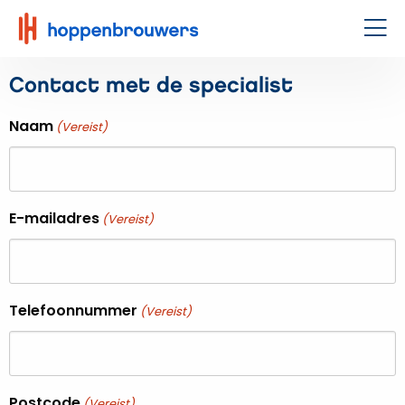
Hoppenbrouwers
|
Men
Waar
Contact met de specialist
techniek
leeft
Naam
(Vereist)
E-mailadres
(Vereist)
Telefoonnummer
(Vereist)
Postcode
(Vereist)