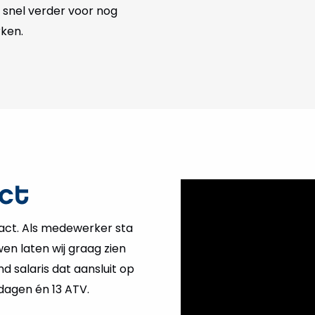
s snel verder voor nog
ken.
act
ntract. Als medewerker sta
en laten wij graag zien
nd salaris dat aansluit op
dagen én 13 ATV.