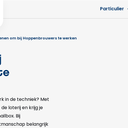
Particulier
denen om bij Hoppenbrouwers te werken
j
te
rk in de techniek? Met
e loterij en krijg je
lbox. Bij
kmanschap belangrijk