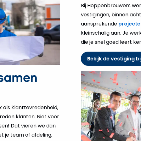
Bij Hoppenbrouwers werk
vestigingen, binnen ach
aansprekende
projecte
kleinschalig aan. Je we
die je snel goed leert ke
Bekijk de vestiging bi
 samen
jk als klanttevredenheid,
eden klanten. Niet voor
nsen! Dat vieren we dan
t je team of afdeling,