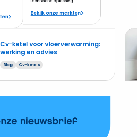
technische oplossing.
Bekijk onze markten
cten
Cv-ketel voor vloerverwarming:
werking en advies
Lees
mee
Blog
Cv-ketels
over
Is
onde
van
jouw
cv-
ketel
onze nieuwsbrief
wette
verpl