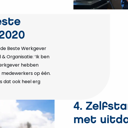
este
 2020
 de Beste Werkgever
 & Organisatie: ‘Ik ben
Werkgever hebben
ze medewerkers op één.
 dat ook heel erg
4. Zelfst
met uitd