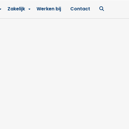
Ga
Zakelijk
Werken bij
Contact
naar
zoekpagin