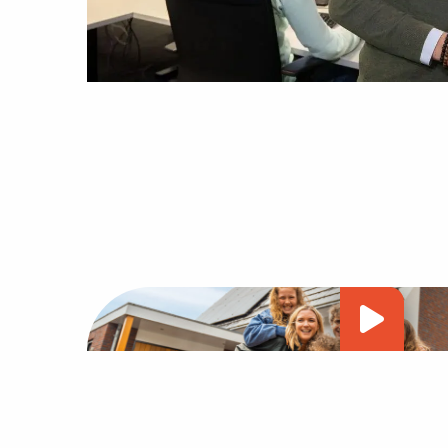
Vide
afsp