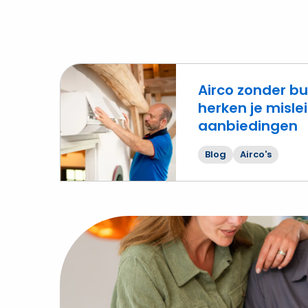
Airco zonder bu
herken je misl
aanbiedingen
Lees
meer
Blog
Airco's
over
Airco
zonder
buitenunit?
Zo
herken
je
misleidende
aanbiedingen