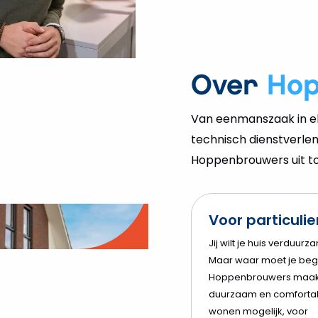
Over
Ho
Van eenmanszaak in el
technisch dienstverlen
Hoppenbrouwers uit tot
Voor particuli
o
Jij wilt je huis verduurz
Maar waar moet je beg
elen
Hoppenbrouwers maak
duurzaam en comforta
wonen mogelijk, voor