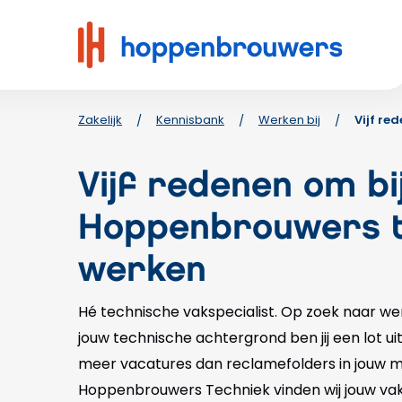
Hoppenbrouwers
|
Waar
techniek
leeft
Zakelijk
Kennisbank
Werken bij
Vijf re
/
/
/
Vijf redenen om bi
Hoppenbrouwers 
werken
Hé technische vakspecialist. Op zoek naar we
jouw technische achtergrond ben jij een lot uit d
meer vacatures dan reclamefolders in jouw mai
Hoppenbrouwers Techniek vinden wij jouw va