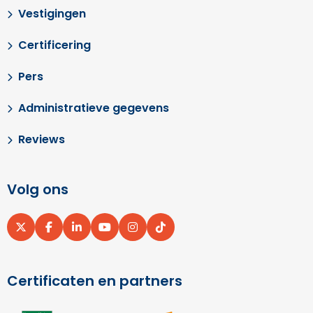
Vestigingen
Certificering
Pers
Administratieve gegevens
Reviews
Volg ons
Ga
Ga
Ga
Ga
Ga
Ga
naar
naar
naar
naar
naar
naar
X
Facebook
LinkedIn
YouTube
Instagram
pinterest
Certificaten en partners
Ga
Ga