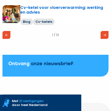
Cv-ketel voor vloerverwarming: werking
Lees
en advies
meer
over
Blog
Cv-ketels
Cv-
ketel
1 / 12
voor
vloerverwarming:
werking
en
advies
Ontvang
onze nieuwsbrief
Met
21 vestigingen
door heel Nederland
Site