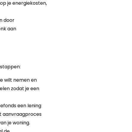
n op je energiekosten,
n door
enk aan
 stappen:
e wilt nemen en
elen zodat je een
efonds een lening
het aanvraagproces
an je woning.
al de