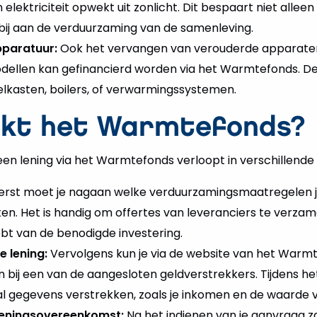
n elektriciteit opwekt uit zonlicht. Dit bespaart niet allee
bij aan de verduurzaming van de samenleving.
pparatuur:
Ook het vervangen van verouderde apparate
odellen kan gefinancierd worden via het Warmtefonds. D
elkasten, boilers, of verwarmingssystemen.
kt het Warmtefonds?
en lening via het Warmtefonds verloopt in verschillende
erst moet je nagaan welke verduurzamingsmaatregelen j
en. Het is handig om offertes van leveranciers te verzam
bt van de benodigde investering.
 lening:
Vervolgens kun je via de website van het Warmt
n bij een van de aangesloten geldverstrekkers. Tijdens 
l gegevens verstrekken, zoals je inkomen en de waarde v
leningsovereenkomst:
Na het indienen van je aanvraag z