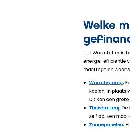
Welke m
gefinan
Het Warmtefonds bie
energie-efficiëntie 
maatregelen waarvoor
Warmtepomp
:
Ee
koelen. In plaats
Dit kan een grote
Thuisbatterij:
De t
zelf op. Een mooi 
Zonnepanelen
:
He