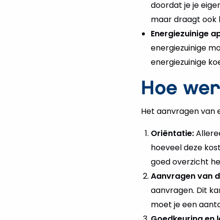
doordat je je eige
maar draagt ook 
Energiezuinige a
energiezuinige m
energiezuinige ko
Hoe wer
Het aanvragen van e
Oriëntatie:
Allere
hoeveel deze kost
goed overzicht he
Aanvragen van de
aanvragen. Dit ka
moet je een aanta
Goedkeuring en 