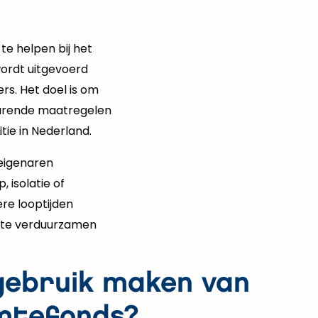
te helpen bij het
wordt uitgevoerd
s. Het doel is om
parende maatregelen
tie in Nederland.
eigenaren
 isolatie of
ere looptijden
g te verduurzamen
gebruik maken van
mtefonds?