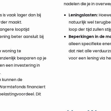
nadelen die je in overw
is vaak lager dan bij
Leningslasten:
Hoewel
rder maakt.
natuurlijk wel terugb
angere looptijd
loop der tijd zullen s
ning beter aansluit bij
Beperkingen in de m
alleen specifieke en
e woning te
dat niet alle verduu
nzienlijk besparen op je
voor een lening via he
en een investering in
.
n kunnen de
 Warmtefonds financiert
elastingvoordeel. Dit