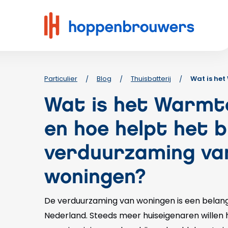
Hoppenbrouwers
|
Waar
techniek
leeft
Particulier
Blog
Thuisbatterij
Wat is he
/
/
/
Wat is het Warmt
en hoe helpt het bi
verduurzaming va
woningen?
De verduurzaming van woningen is een belang
Nederland. Steeds meer huiseigenaren willen