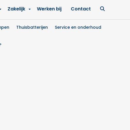
Ga
Zakelijk
Werken bij
Contact
naar
zoekpagin
mpen
Thuisbatterijen
Service en onderhoud
?