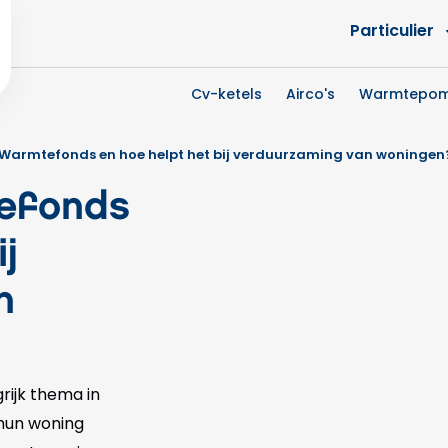
Particulier
Cv-ketels
Airco's
Warmtepo
t Warmtefonds en hoe helpt het bij verduurzaming van woningen
efonds
j
n
rijk thema in
 hun woning