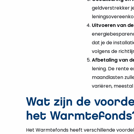
geldverstrekker j
leningsovereenkom
Uitvoeren van d
energiebesparende
dat je de installa
volgens de richtli
Afbetaling van de
lening. De rente 
maandlasten zullen
variëren, meestal 
Wat zijn de voorde
het Warmtefonds
Het Warmtefonds heeft verschillende voordel