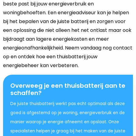
beste past bij jouw energieverbruik en
woningbehoeften. Een energieadviseur kan je helpen
bij het bepalen van de juiste batterij en zorgen voor
een oplossing die niet alleen het net ontlast maar ook
bijdraagt aan lagere energiekosten en meer
energieonafhankelijkheid. Neem vandaag nog contact
op en ontdek hoe een thuisbatterij jouw
energiebeheer kan verbeteren.
Overweeg je een thuisbatterij aan te
schaffen?
De juiste thuisbatterij werkt pas echt optimaal als deze
goed is afgestemd op je woning, energieverbruik en de
manier waarop je energie afneemt en opslaat. Onze
specialisten helpen je graag bij het maken van de juiste