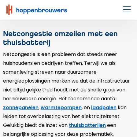
Hoppenbrouwers
|
Men
Waar
techniek
Netcongestie omzeilen met een
leeft
thuisbatterij
Netcongestie is een probleem dat steeds meer
huishoudens en bedrijven treffen. Terwijl we als
samenleving streven naar duurzamere
energieoplossingen merken we dat de infrastructuur
niet altijd gelijke tred houdt met de snelle groei van
hernieuwbare energie. Het toenemende aantal
zonnepanelen
,
warmtepompen
, en
laadpalen
kan
leiden tot overbelasting van het elektriciteitsnet.
Gelukkig biedt de inzet van
thuisbatterijen
een
belangrijke oplossing voor deze problematiek.