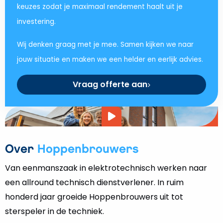
keuzes zodat je maximaal rendement haalt uit je
investering.
Wij denken graag met je mee. Samen kijken we naar
jouw situatie en maken we een helder en eerlijk advies.
Vraag offerte aan
Video
afspelen
Over
Hoppenbrouwers
Van eenmanszaak in elektrotechnisch werken naar
een allround technisch dienstverlener. In ruim
honderd jaar groeide Hoppenbrouwers uit tot
sterspeler in de techniek.