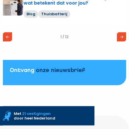
wat betekent dat voor jou?
meer
over
Blog
Thuisbatterij
Thuisbatterij
telt
mee
1 / 12
voor
je
energielabel:
wat
betekent
Ontvang
onze nieuwsbrief
dat
voor
jou?
Met
21 vestigingen
door heel Nederland
Site
footer