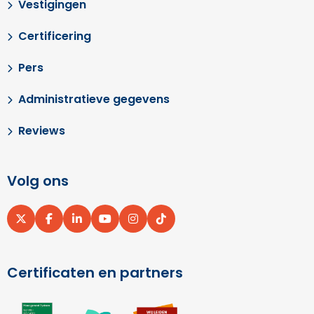
Vestigingen
Certificering
Pers
Administratieve gegevens
Reviews
Volg ons
Ga
Ga
Ga
Ga
Ga
Ga
naar
naar
naar
naar
naar
naar
X
Facebook
LinkedIn
YouTube
Instagram
pinterest
Certificaten en partners
Ga
Ga
Ga