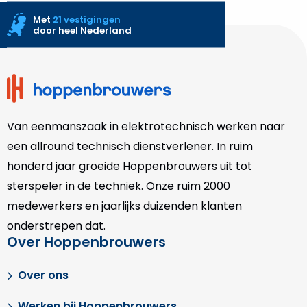
Met
21 vestigingen
door heel Nederland
Site
footer
Van eenmanszaak in elektrotechnisch werken naar
een allround technisch dienstverlener. In ruim
honderd jaar groeide Hoppenbrouwers uit tot
sterspeler in de techniek. Onze
ruim 2000
medewerkers en jaarlijks duizenden klanten
onderstrepen dat.
Over Hoppenbrouwers
Over ons
Werken bij Hoppenbrouwers