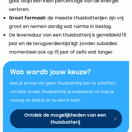
gaat altijd een klein percentage van de energie
verloren.
Groot formaat:
de meeste thuisbatterijen zijn vrij
groot en nemen aardig wat ruimte in beslag.
De levensduur van een thuisbatterij is gemiddeld 15
jaar en de terugverdientijd ligt zonder subsidies
momenteel ook op 15 jaar of zelfs wat langer.
Wat wordt jouw keuze?
Kies je ervoor om geen thuisbatterij aan te schaffen,
om later in een thuisbatterij te investeren of loop je
voorop en haal je er nu een in huis?
Ontdek de mogelijkheden van een
thuisbatterij