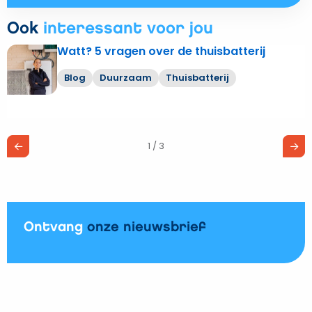
Ook
interessant voor jou
Watt? 5 vragen over de thuisbatterij
Lees
meer
Blog
Duurzaam
Thuisbatterij
over
Watt?
5
vragen
1 / 3
over
de
thuisbatterij
Ontvang
onze nieuwsbrief