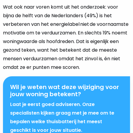
Wat ook naar voren komt uit het onderzoek: voor
bijna de helft van de Nederlanders (49%) is het
verbeteren van het energielabel niet de voornaamste
motivatie om te verduurzamen. En slechts 19% noemt
woningwaarde als hoofdreden. Dat is eigenlijk een
gezond teken, want het betekent dat de meeste
mensen verduurzamen omdat het zinvol is, én niet
omdat ze er punten mee scoren.
Wil je weten wat deze wijziging voor
jouw woning betekent?
Laat je eerst goed adviseren. Onze
specialisten kijken graag met je mee om te
bepalen welke thuisbatterij het meest
geschikt is voor jouw situatie.