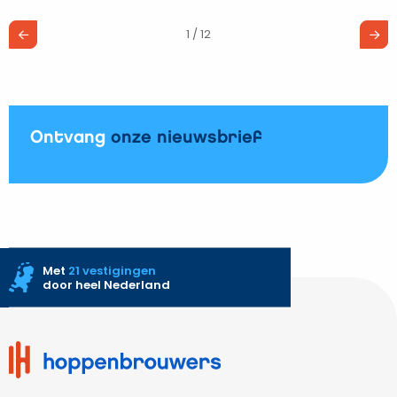
je
1 / 12
de
ideale
capaciteit
voor
jouw
Ontvang
onze nieuwsbrief
thuisbatterij?
Met
21 vestigingen
door heel Nederland
Site
footer