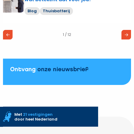
meer
over
Blog
Thuisbatterij
Thuisbatterij
telt
mee
1 / 12
voor
je
energielabel:
wat
betekent
Ontvang
onze nieuwsbrief
dat
voor
jou?
Met
21 vestigingen
door heel Nederland
Site
footer