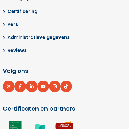
Certificering
Pers
Administratieve gegevens
Reviews
Volg ons
Ga
Ga
Ga
Ga
Ga
Ga
naar
naar
naar
naar
naar
naar
X
Facebook
LinkedIn
YouTube
Instagram
pinterest
Certificaten en partners
Ga
Ga
Ga
naar
naar