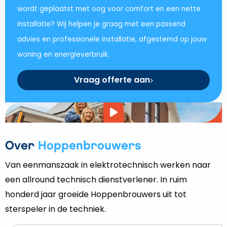
wordt geplaatst met oog voor comfort en een nette
installatie? Wij helpen je graag met een passend
advies en professionele installatie, afgestemd op jouw
woning en energieverbruik.
Vraag offerte aan
Video
afspelen
Over
Hoppenbrouwers
Van eenmanszaak in elektrotechnisch werken naar
een allround technisch dienstverlener. In ruim
honderd jaar groeide Hoppenbrouwers uit tot
sterspeler in de techniek.