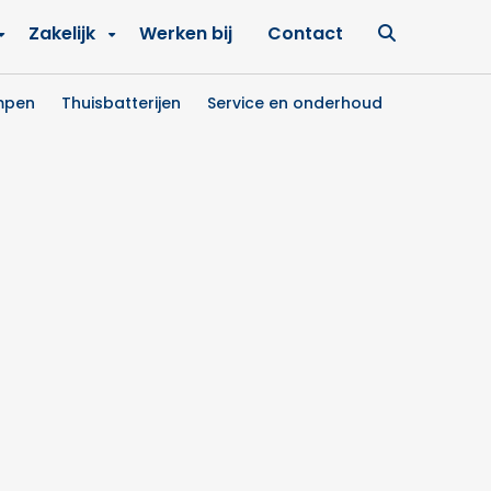
Ga
Zakelijk
Werken bij
Contact
naar
zoekpagin
mpen
Thuisbatterijen
Service en onderhoud