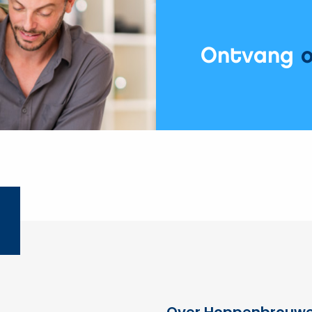
vloerverwarming:
werking
en
Ontvang
advies