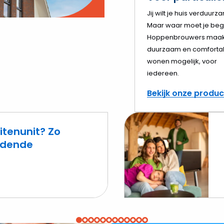
o
Jij wilt je huis verduurz
Maar waar moet je beg
elen
Hoppenbrouwers maak
duurzaam en comforta
wonen mogelijk, voor
iedereen.
Bekijk onze produ
itenunit? Zo
eidende
Lees
meer
over
Cv-
ketel
voor