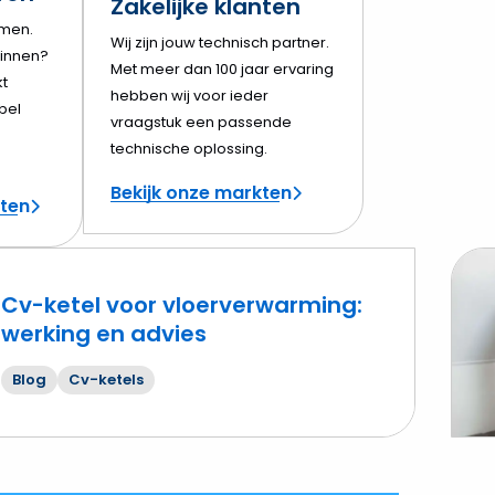
Zakelijke klanten
amen.
Wij zijn jouw technisch partner.
innen?
Met meer dan 100 jaar ervaring
t
hebben wij voor ieder
bel
vraagstuk een passende
technische oplossing.
Bekijk onze markten
cten
Cv-ketel voor vloerverwarming:
werking en advies
Lees
mee
Blog
Cv-ketels
over
Is
onde
van