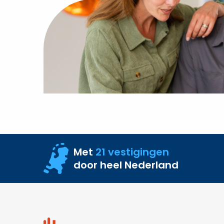
Zo
herken
je
misleidende
aanbiedingen
Met
21 vestigingen
door heel Nederland
Site
footer