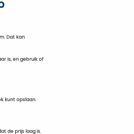
p
om. Dat kan
r is, en gebruik of
ok kunt opslaan.
de prijs laag is.