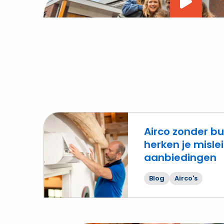
Vide
afsp
Airco zonder bu
herken je misl
aanbiedingen
Lees
meer
Blog
Airco's
over
Airco
zonder
buitenunit?