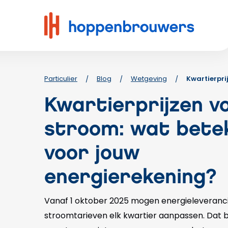
Hoppenbrouwers
|
Waar
techniek
leeft
Particulier
Blog
Wetgeving
Kwartierpri
/
/
/
Kwartierprijzen v
stroom: wat bete
voor jouw
energierekening?
Vanaf 1 oktober 2025 mogen energieleveranc
stroomtarieven elk kwartier aanpassen. Dat b