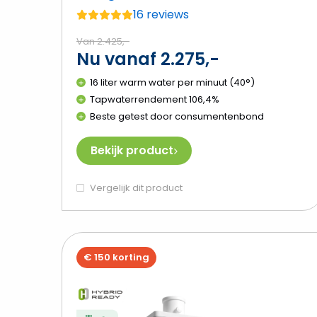
16 reviews
Gemiddelde
beoordeling:
Van 2.425,-
Nu vanaf 2.275,-
4.8
van
16 liter warm water per minuut (40°)
de
Tapwaterrendement 106,4%
5
Beste getest door consumentenbond
Bekijk product
Vergelijk dit product
€ 150 korting
B
I