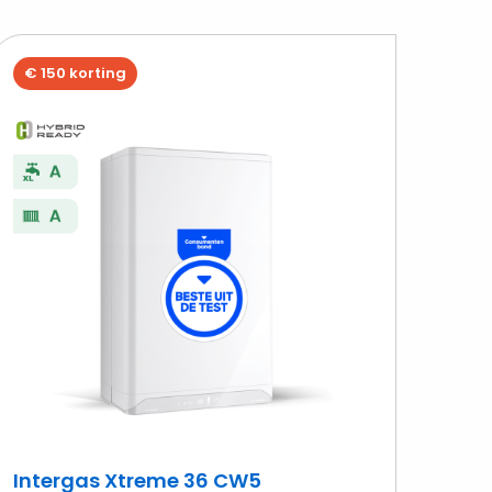
€ 150 korting
Bekijk
s
Intergas
Xtreme
36
CW5
Intergas Xtreme 36 CW5