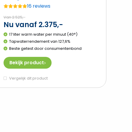
16 reviews
Gemiddelde
beoordeling:
Van 2.525,-
Nu vanaf 2.375,-
4.8
van
17 liter warm water per minuut (40°)
de
Tapwaterrendement van 127,6%
5
Beste getest door consumentenbond
Bekijk product
Vergelijk dit product