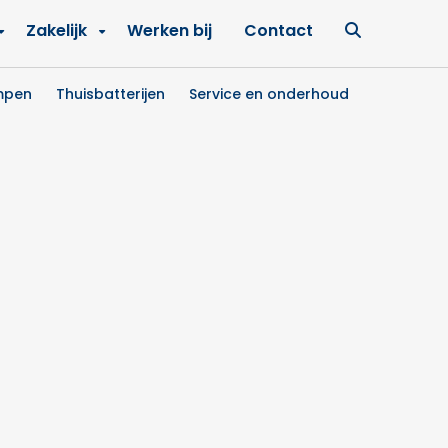
Ga
Zakelijk
Werken bij
Contact
naar
zoekpagin
mpen
Thuisbatterijen
Service en onderhoud