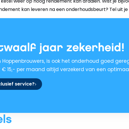
 ketel weer op hoog rendement kan draaien. Wist je bijvo
ndement kan leveren na een onderhoudsbeurt? Tel uit je 
twaalf jaar zekerheid!
an Hoppenbrouwers, is ook het onderhoud goed gerege
 15,- per maand altijd verzekerd van een optimaal
lusief service?
els