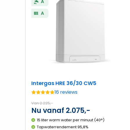
H
3
C
Intergas HRE 36/30 CW5
16 reviews
Gemiddelde
beoordeling:
Van 2.225,-
Nu vanaf 2.075,-
4.8
van
15 liter warm water per minuut (40°)
de
Tapwaterrendement 95,8%