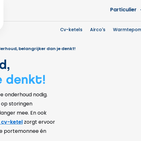
Particulier
Cv-ketels
Airco's
Warmtepo
erhoud, belangrijker dan je denkt!
d,
e denkt!
toe onderhoud nodig.
 op storingen
 langer mee. En ook
 cv-ketel
zorgt ervoor
or je portemonnee én