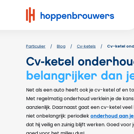
Hoppenbrouwers
|
Waar
techniek
leeft
Particulier
Blog
Cv-ketels
Cv-ketel ond
/
/
/
Cv-ketel onderhou
belangrijker dan j
Net als een auto heeft ook je cv-ketel af en 
Met regelmatig onderhoud verklein je de kans
aanzienlijk. Daarnaast gaat een cv-ketel veel
niet onbelangrijk: periodiek
onderhoud aan je
dat hij veilig en zuinig blijft werken. Goed vo
goed voor het milieu dus!