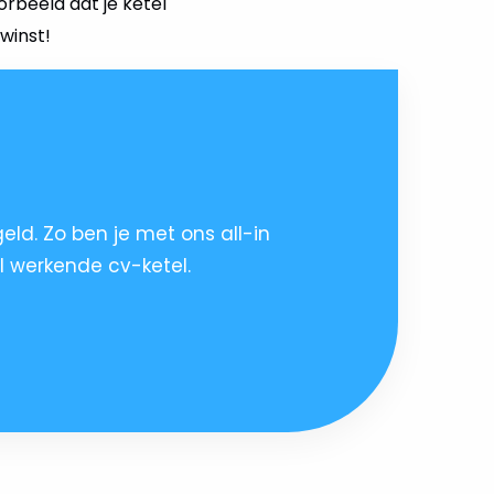
orbeeld dat je ketel
winst!
ld. Zo ben je met ons all-in
 werkende cv-ketel.