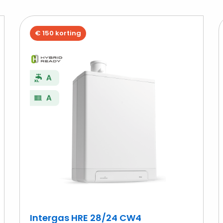
€ 150 korting
ekijk
Bekijk
ntergas
Interga
treme
HRE
0
28/24
W4
CW4
Intergas HRE 28/24 CW4