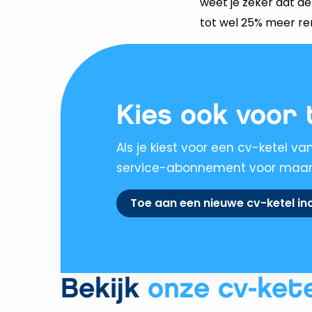
weet je zeker dat de
tot wel 25% meer re
Kies ook voor 
Als je kiest voor een cv-ketel v
service-abonnement voor maar €
Toe aan een nieuwe cv-ketel inc
Bekijk
onze cv-ket