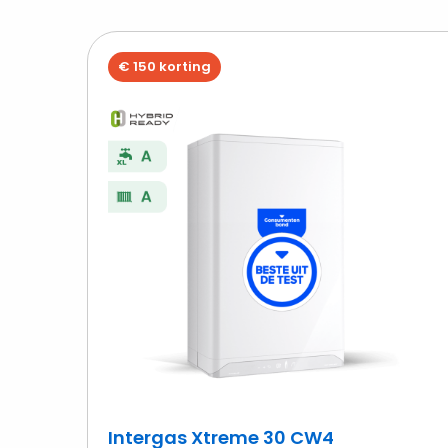
€ 150 korting
B
I
X
3
C
Intergas Xtreme 30 CW4