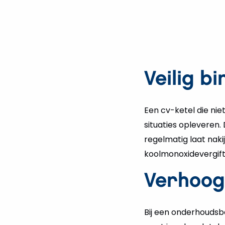
Veilig b
Een cv-ketel die nie
situaties opleveren.
regelmatig laat naki
koolmonoxidevergifti
Verhoog
Bij een onderhoudsbe