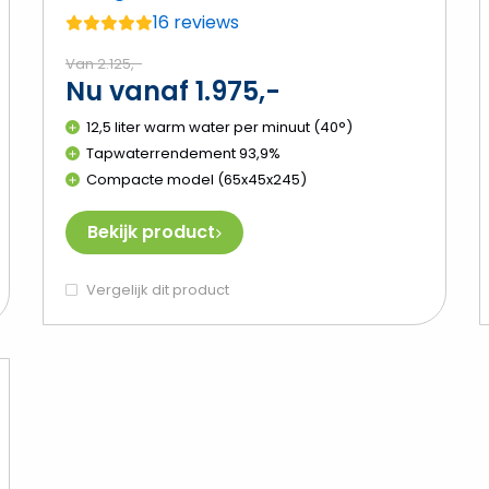
16 reviews
Gemiddelde
beoordeling:
Van 2.125,-
Nu vanaf 1.975,-
4.8
van
12,5 liter warm water per minuut (40°)
de
Tapwaterrendement 93,9%
5
Compacte model (65x45x245)
Bekijk product
Vergelijk dit product
ekijk
ntergas