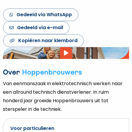
Gedeeld via WhatsApp
Gedeeld via WhatsApp
Gedeeld via e-mail
Gedeeld via e-mail
Kopiëer link
Kopiëren naar klembord
Video
afspelen
Over
Hoppenbrouwers
Van eenmanszaak in elektrotechnisch werken naar
een allround technisch dienstverlener. In ruim
honderd jaar groeide Hoppenbrouwers uit tot
sterspeler in de techniek.
Voor particulieren