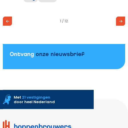
Airco
zonder
buitenunit?
1 / 12
Zo
herken
je
misleidende
aanbiedingen
Ontvang
onze nieuwsbrief
Met
21 vestigingen
door heel Nederland
Site
footer