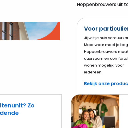
Hoppenbrouwers uit tot
Voor particuli
o
Jij wilt je huis verduurz
Maar waar moet je beg
elen
Hoppenbrouwers maak
duurzaam en comforta
wonen mogelijk, voor
iedereen.
Bekijk onze produ
itenunit? Zo
eidende
Lees