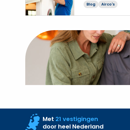
meer
Blog
Airco's
over
Airco
zonder
buitenunit?
Zo
herken
je
misleidende
aanbiedingen
Met
21 vestigingen
door heel Nederland
Site