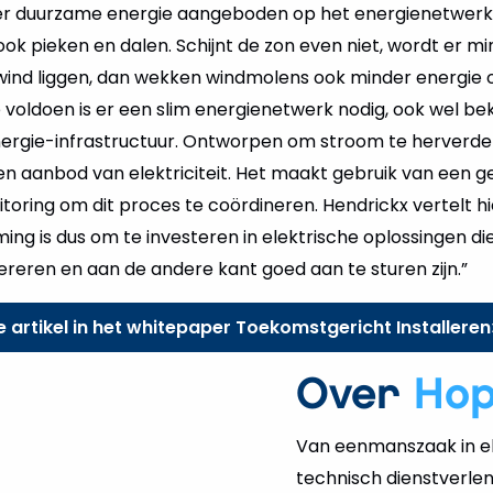
er duurzame energie aangeboden op het energienetwerk.
k pieken en dalen. Schijnt de zon even niet, wordt er mi
ind liggen, dan wekken windmolens ook minder energie 
voldoen is er een slim energienetwerk nodig, ook wel bek
nergie-infrastructuur. Ontworpen om stroom te herverde
en aanbod van elektriciteit. Het maakt gebruik van een 
toring om dit proces te coördineren. Hendrickx vertelt h
ming is dus om te investeren in elektrische oplossingen d
reren en aan de andere kant goed aan te sturen zijn.”
e artikel in het whitepaper Toekomstgericht Installeren
Over
Ho
Van eenmanszaak in el
technisch dienstverlen