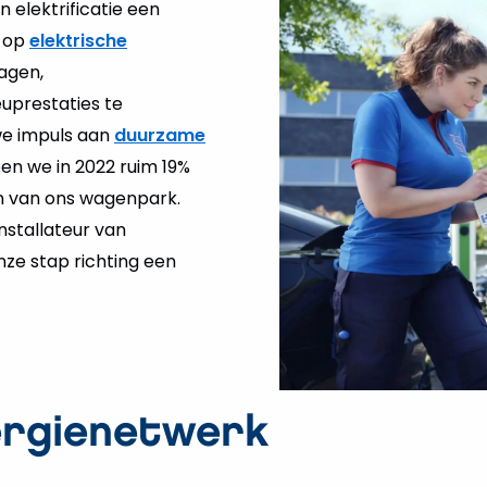
 elektrificatie een
n op
elektrische
agen,
uprestaties te
we impuls aan
duurzame
ben we in 2022 ruim 19%
n van ons wagenpark.
nstallateur van
ze stap richting een
ergienetwerk