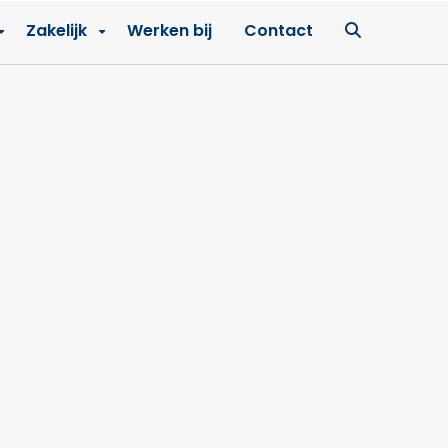
Ga
Zakelijk
Werken bij
Contact
naar
zoekpagin