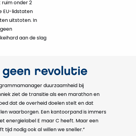
 ruim onder 2
e EU-lidstaten
n uitstoten. In
 geen
keihard aan de slag
 geen revolutie
ogrammamanager duurzaamheid bij
ek ziet de transitie als een marathon en
s goed dat de overheid doelen stelt en dat
len waarborgen. Een kantoorpand is immers
iet energielabel E maar C heeft. Maar een
t tijd nodig ook al willen we sneller.”