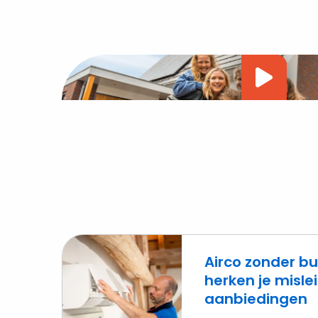
Vide
afsp
Airco zonder bu
herken je misl
aanbiedingen
Lees