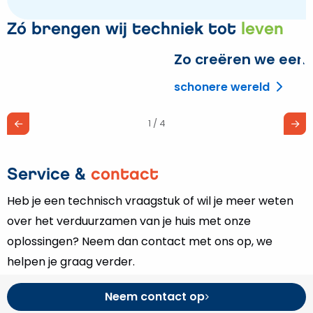
Zó brengen wij techniek tot
leven
Zo creëren we een
L
m
schonere wereld
o
Z
1 / 4
c
e
Service &
contact
Heb je een technisch vraagstuk of wil je meer weten
over het verduurzamen van je huis met onze
oplossingen? Neem dan contact met ons op, we
helpen je graag verder.
Neem contact op